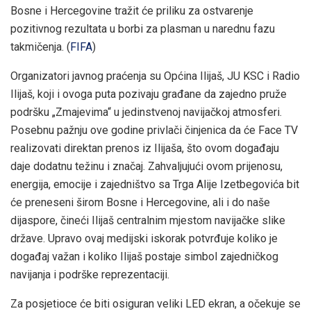
Bosne i Hercegovine tražit će priliku za ostvarenje
pozitivnog rezultata u borbi za plasman u narednu fazu
takmičenja. (
FIFA
)
Organizatori javnog praćenja su Općina Ilijaš, JU KSC i Radio
Ilijaš, koji i ovoga puta pozivaju građane da zajedno pruže
podršku „Zmajevima“ u jedinstvenoj navijačkoj atmosferi.
Posebnu pažnju ove godine privlači činjenica da će Face TV
realizovati direktan prenos iz Ilijaša, što ovom događaju
daje dodatnu težinu i značaj. Zahvaljujući ovom prijenosu,
energija, emocije i zajedništvo sa Trga Alije Izetbegovića bit
će preneseni širom Bosne i Hercegovine, ali i do naše
dijaspore, čineći Ilijaš centralnim mjestom navijačke slike
države. Upravo ovaj medijski iskorak potvrđuje koliko je
događaj važan i koliko Ilijaš postaje simbol zajedničkog
navijanja i podrške reprezentaciji.
Za posjetioce će biti osiguran veliki LED ekran, a očekuje se