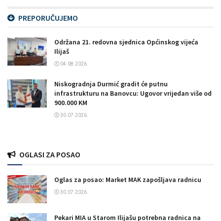
PREPORUČUJEMO
Održana 21. redovna sjednica Općinskog vijeća
Ilijaš
04.08.2026.
Niskogradnja Durmić gradit će putnu
infrastrukturu na Banovcu: Ugovor vrijedan više od
900.000 KM
30.07.2026.
OGLASI ZA POSAO
Oglas za posao: Market MAK zapošljava radnicu
30.07.2026.
Pekari MIA u Starom Ilijašu potrebna radnica na