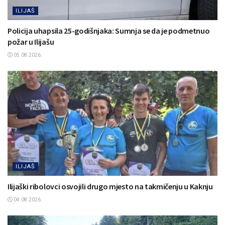
ILIJAŠ
Policija uhapsila 25-godišnjaka: Sumnja se da je podmetnuo
požar u Ilijašu
05.08.2026.
ILIJAŠ
Ilijaški ribolovci osvojili drugo mjesto na takmičenju u Kaknju
04.08.2026.