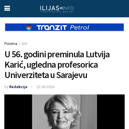
Početna
BIH
U 56. godini preminula Lutvija
Karić, ugledna profesorica
Univerziteta u Sarajevu
by
Redakcija
22.06.2026.