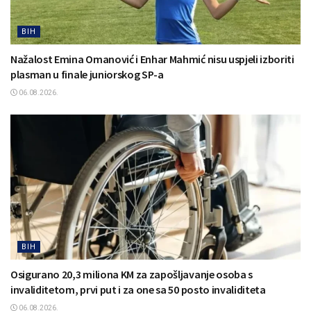
BIH
Nažalost Emina Omanović i Enhar Mahmić nisu uspjeli izboriti
plasman u finale juniorskog SP-a
06.08.2026.
BIH
Osigurano 20,3 miliona KM za zapošljavanje osoba s
invaliditetom, prvi put i za one sa 50 posto invaliditeta
06.08.2026.