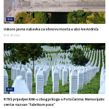
BIH
Uskoro javna nabavka za obnovu mosta u ulici Ive Andrića
05.08.2026.
BIH
RTRS prijavljen RAK-u zbog priloga o Potočarima: Memorijalni
centar nazvan “fabrikom para”