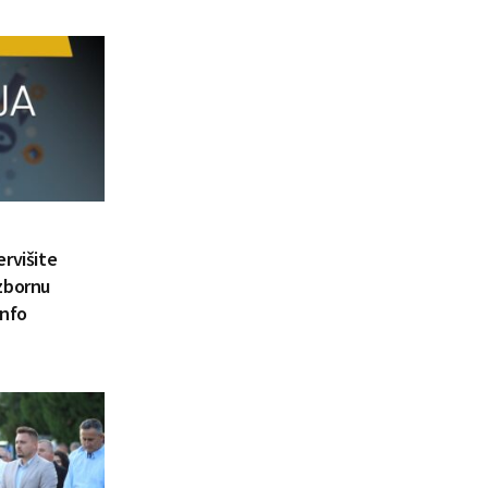
ervišite
zbornu
info