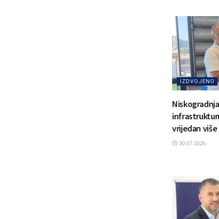
IZDVOJENO
Niskogradnja
infrastruktu
vrijedan više
30.07.2026.