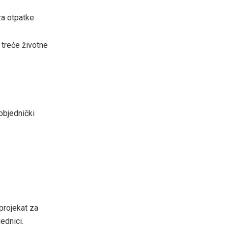
za otpatke
 treće životne
objednički
projekat za
jednici.