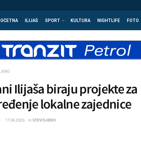
POČETNA
ILIJAŠ
SPORT
KULTURA
NIGHTLIFE
FOTO
OJENO
i Ilijaša biraju projekte za
eđenje lokalne zajednice
17.06.2026.
in
IZDVOJENO