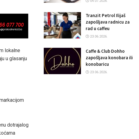
04.07.2026.
Tranzit Petrol Ilijaš
zapošljava radnicu za
rad u caffeu
23.06.2026.
am lokalne
Caffe & Club Dohho
zapošljava konobara ili
u u glasanju
konobaricu
23.06.2026.
i markacijom
enu dotrajalog
eškoćama