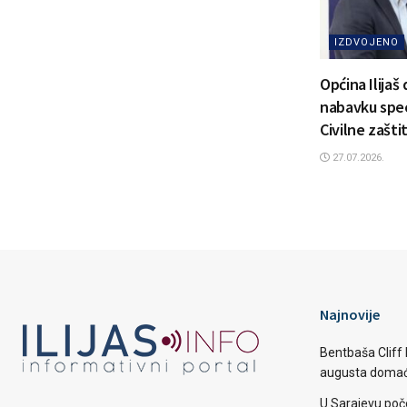
IZDVOJENO
Općina Ilijaš
nabavku spec
Civilne zašti
27.07.2026.
Najnovije
Bentbaša Cliff D
augusta domaći
U Sarajevu poč