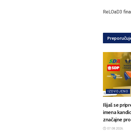
ReLOaD3 finan
Preporuču
IZDVOJENO
Ilijaš se pri
imena kandida
značajne pro
07.08.2026.