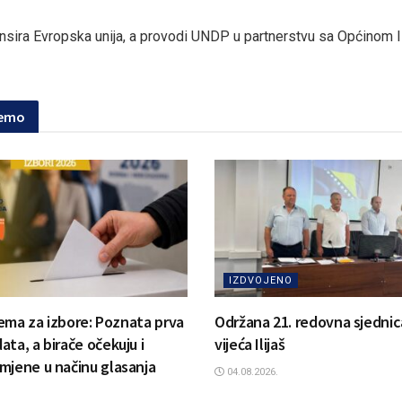
sira Evropska unija, a provodi UNDP u partnerstvu sa Općinom Il
jemo
IZDVOJENO
prema za izbore: Poznata prva
Održana 21. redovna sjedni
ta, a birače očekuju i
vijeća Ilijaš
mjene u načinu glasanja
04.08.2026.