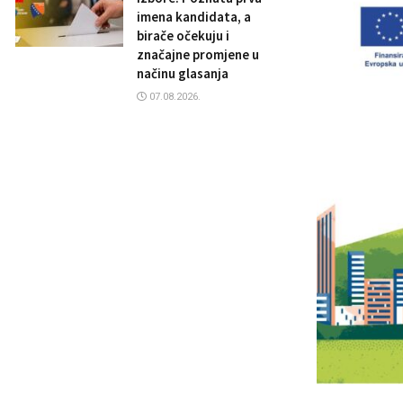
imena kandidata, a
birače očekuju i
značajne promjene u
načinu glasanja
07.08.2026.