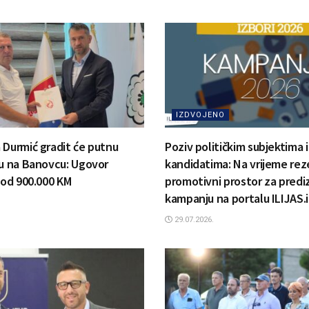
IZDVOJENO
 Durmić gradit će putnu
Poziv političkim subjektima i
ru na Banovcu: Ugovor
kandidatima: Na vrijeme rez
 od 900.000 KM
promotivni prostor za predi
kampanju na portalu ILIJAS.
29.07.2026.