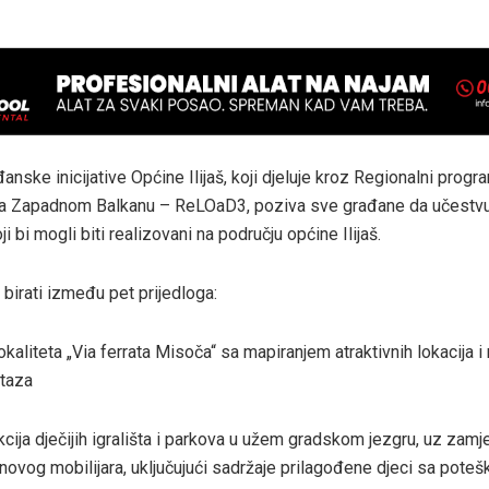
nske inicijative Općine Ilijaš, koji djeluje kroz Regionalni progr
na Zapadnom Balkanu – ReLOaD3, poziva sve građane da učestvuj
ji bi mogli biti realizovani na području općine Ilijaš.
birati između pet prijedloga:
kaliteta „Via ferrata Misoča“ sa mapiranjem atraktivnih lokacija 
staza
ija dječijih igrališta i parkova u užem gradskom jezgru, uz zamj
e novog mobilijara, uključujući sadržaje prilagođene djeci sa pot