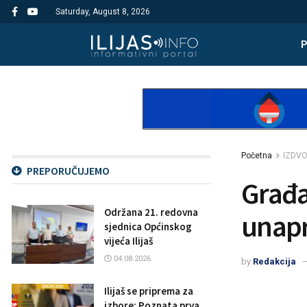
Saturday, August 8, 2026
Početna
IZDV
PREPORUČUJEMO
Građan
Održana 21. redovna
unapr
sjednica Općinskog
vijeća Ilijaš
04.08.2026.
by
Redakcija
Ilijaš se priprema za
izbore: Poznata prva