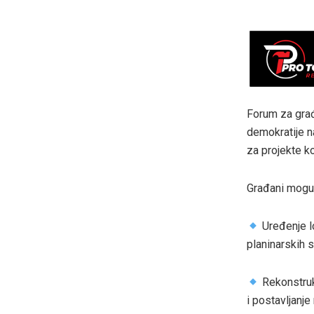
Forum za građa
demokratije 
za projekte ko
Građani mogu 
Uređenje lo
planinarskih 
Rekonstrukc
i postavljanj