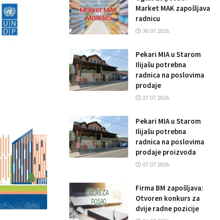
Market MAK zapošljava
radnicu
30.07.2026.
Pekari MIA u Starom
Ilijašu potrebna
radnica na poslovima
prodaje
27.07.2026.
Pekari MIA u Starom
Ilijašu potrebna
radnica na poslovima
prodaje proizvoda
07.07.2026.
Firma BM zapošljava:
Otvoren konkurs za
dvije radne pozicije