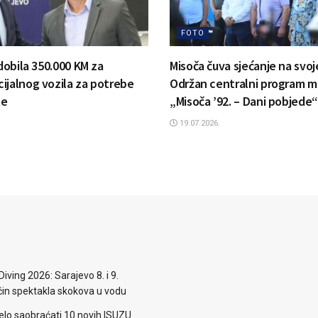
FOTO
 dobila 350.000 KM za
Misoča čuva sjećanje na svoj
ijalnog vozila za potrebe
Održan centralni program m
te
„Misoča ’92. – Dani pobjede“
19.07.2026.
iving 2026: Sarajevo 8. i 9.
n spektakla skokova u vodu
elo saobraćati 10 novih ISUZU