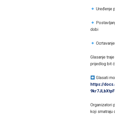
Uređenje pa
Postavljan
dobi
Ocrtavanje 
Glasanje traj
prijedlog bit 
Glasati mo
https://doc
9kr7JLbXtp
Organizatori 
koji smatraju 