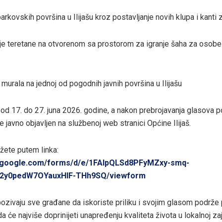
rkovskih površina u Ilijašu kroz postavljanje novih klupa i kanti 
je teretane na otvorenom sa prostorom za igranje šaha za osobe
murala na jednoj od pogodnih javnih površina u Ilijašu
e od 17. do 27. juna 2026. godine, a nakon prebrojavanja glasova p
će javno objavljen na službenoj web stranici Općine Ilijaš.
žete putem linka:
s.google.com/forms/d/e/1FAIpQLSd8PFyMZxy-smq-
F2y0pedW7OYauxHlF-THh9SQ/viewform
pozivaju sve građane da iskoriste priliku i svojim glasom podrže 
da će najviše doprinijeti unapređenju kvaliteta života u lokalnoj za