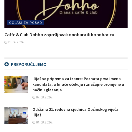
OGLASI ZA POSAO
Caffe & Club Dohho zapošljava konobara ili konobaricu
23.06.2026.
PREPORUČUJEMO
Ilijaš se priprema za izbore: Poznata prva imena
kandidata, a birače očekuju i značajne promjene u
načinu glasanja
07.08.2026.
Održana 21. redovna sjednica Općinskog vijeća
Ilijaš
04.08.2026.