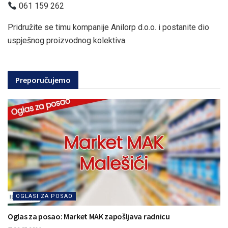
061 159 262
Pridružite se timu kompanije Anilorp d.o.o. i postanite dio
uspješnog proizvodnog kolektiva.
Preporučujemo
OGLASI ZA POSAO
Oglas za posao: Market MAK zapošljava radnicu