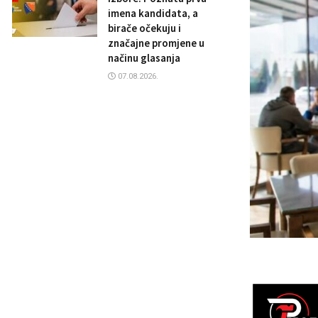
imena kandidata, a
birače očekuju i
značajne promjene u
načinu glasanja
07.08.2026.