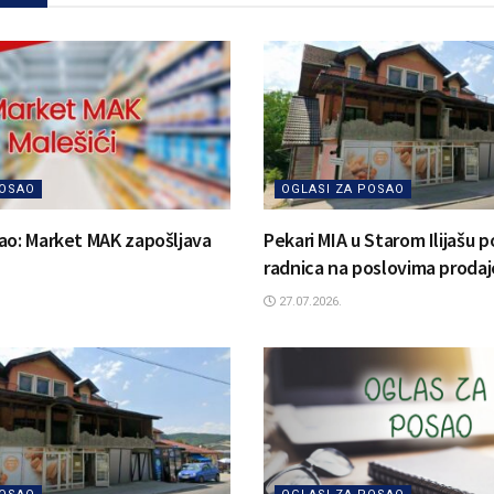
POSAO
OGLASI ZA POSAO
ao: Market MAK zapošljava
Pekari MIA u Starom Ilijašu 
radnica na poslovima prodaj
27.07.2026.