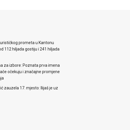
 turističkog prometa u Kantonu
d 112 hiljada gostiju i 241 hiljada
ema za izbore: Poznata prva imena
irače očekuju i značajne promjene
nja
zauzela 17. mjesto: Ilijaš je uz