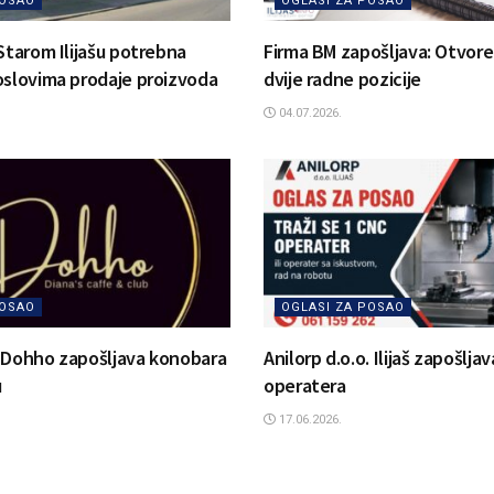
POSAO
OGLASI ZA POSAO
Starom Ilijašu potrebna
Firma BM zapošljava: Otvore
oslovima prodaje proizvoda
dvije radne pozicije
04.07.2026.
POSAO
OGLASI ZA POSAO
 Dohho zapošljava konobara
Anilorp d.o.o. Ilijaš zapošlja
u
operatera
17.06.2026.