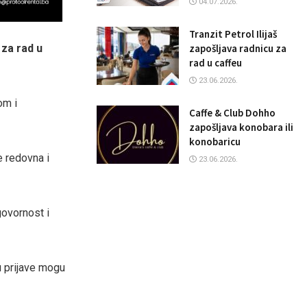
04.07.2026.
Tranzit Petrol Ilijaš
zapošljava radnicu za
 za rad u
rad u caffeu
23.06.2026.
om i
Caffe & Club Dohho
zapošljava konobara ili
konobaricu
e redovna i
23.06.2026.
ovornost i
u prijave mogu