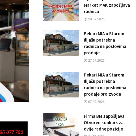
Market MAK zapošljava
radnicu
30.07.2026.
Pekari MIA u Starom
Ilijašu potrebna
radnica na poslovima
prodaje
27.07.2026.
Pekari MIA u Starom
Ilijašu potrebna
radnica na poslovima
prodaje proizvoda
07.07.2026.
Firma BM zapošljava:
Otvoren konkurs za
dvije radne pozicije