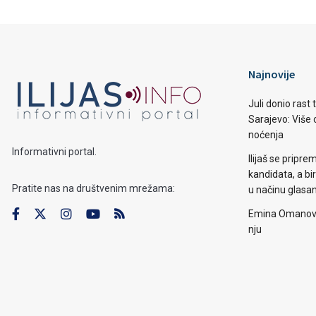
Najnovije
Juli donio rast
Sarajevo: Više o
noćenja
Informativni portal.
Ilijaš se pripr
kandidata, a b
Pratite nas na društvenim mrežama:
u načinu glasa
Emina Omanović 
nju