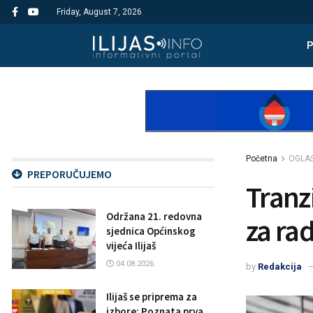
Friday, August 7, 2026
Početna
OGLAS
PREPORUČUJEMO
Tranzi
Održana 21. redovna
za rad
sjednica Općinskog
vijeća Ilijaš
04.08.2026.
by
Redakcija
Ilijaš se priprema za
izbore: Poznata prva