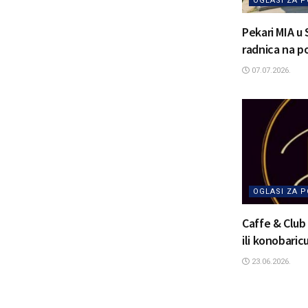
OGLASI ZA 
Pekari MIA u 
radnica na p
07.07.2026.
OGLASI ZA 
Caffe & Club
ili konobaric
23.06.2026.