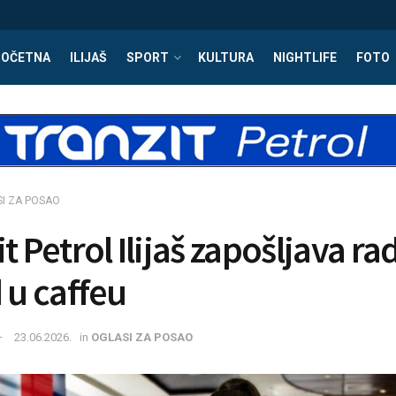
POČETNA
ILIJAŠ
SPORT
KULTURA
NIGHTLIFE
FOTO
I ZA POSAO
t Petrol Ilijaš zapošljava r
 u caffeu
23.06.2026.
in
OGLASI ZA POSAO