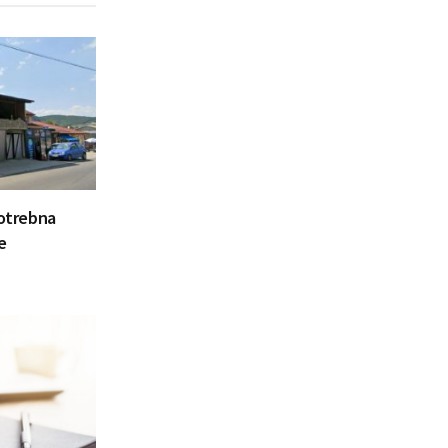
potrebna
e