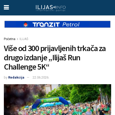
Početna
ILIJAŠ
Više od 300 prijavljenih trkača za
drugo izdanje „Ilijaš Run
Challenge 5K“
by
Redakcija
22.06.2026.