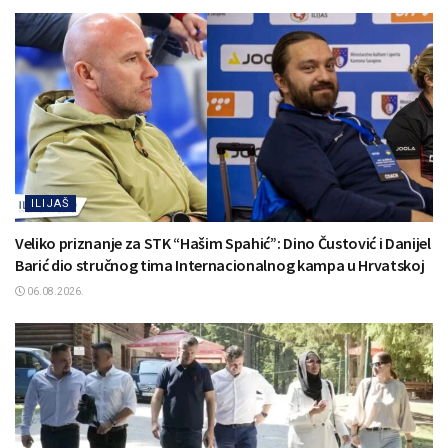
ILIJAŠ
Veliko priznanje za STK “Hašim Spahić”: Dino Čustović i Danijel
Barić dio stručnog tima Internacionalnog kampa u Hrvatskoj
06.08.2026.