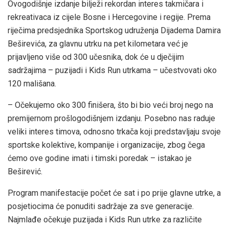
Ovogodišnje izdanje bilježi rekordan interes takmičara i
rekreativaca iz cijele Bosne i Hercegovine i regije. Prema
riječima predsjednika Sportskog udruženja Dijadema Damira
Beširevića, za glavnu utrku na pet kilometara već je
prijavljeno više od 300 učesnika, dok će u dječijim
sadržajima – puzijadi i Kids Run utrkama – učestvovati oko
120 mališana.
– Očekujemo oko 300 finišera, što bi bio veći broj nego na
premijernom prošlogodišnjem izdanju. Posebno nas raduje
veliki interes timova, odnosno trkača koji predstavljaju svoje
sportske kolektive, kompanije i organizacije, zbog čega
ćemo ove godine imati i timski poredak – istakao je
Beširević.
Program manifestacije počet će sat i po prije glavne utrke, a
posjetiocima će ponuditi sadržaje za sve generacije.
Najmlađe očekuje puzijada i Kids Run utrke za različite