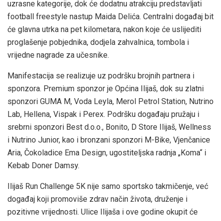
uzrasne kategorije, dok će dodatnu atrakciju predstavljati
football freestyle nastup Maida Delića. Centralni događaj bit
će glavna utrka na pet kilometara, nakon koje će uslijediti
proglašenje pobjednika, dodjela zahvalnica, tombola i
vrijedne nagrade za učesnike.
Manifestacija se realizuje uz podršku brojnih partnera i
sponzora. Premium sponzor je Općina Ilijaš, dok su zlatni
sponzori GUMA M, Voda Leyla, Merol Petrol Station, Nutrino
Lab, Hellena, Vispak i Perex. Podršku događaju pružaju i
srebrni sponzori Best d.o.o., Bonito, D Store Ilijaš, Wellness
i Nutrino Junior, kao i bronzani sponzori M-Bike, Vjenčanice
Aria, Čokoladice Ema Design, ugostiteljska radnja „Koma“ i
Kebab Doner Damsy.
Ilijaš Run Challenge 5K nije samo sportsko takmičenje, već
događaj koji promoviše zdrav način života, druženje i
pozitivne vrijednosti. Ulice Ilijaša i ove godine okupit će