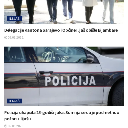
ILIJAŠ
Delegacije Kantona Sarajevo i Općine Ilijaš obišle Bijambare
05.08.2026.
ILIJAŠ
Policija uhapsila 25-godišnjaka: Sumnja se da je podmetnuo
požar u Ilijašu
05.08.2026.