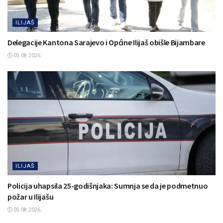
ILIJAŠ
Delegacije Kantona Sarajevo i Općine Ilijaš obišle Bijambare
05.08.2026.
ILIJAŠ
Policija uhapsila 25-godišnjaka: Sumnja se da je podmetnuo
požar u Ilijašu
05.08.2026.