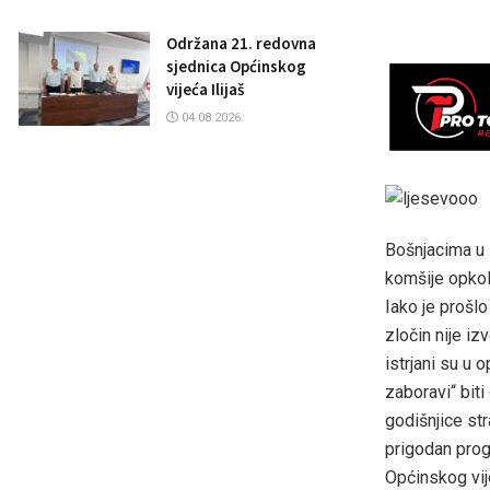
Održana 21. redovna
sjednica Općinskog
vijeća Ilijaš
04.08.2026.
Bošnjacima u 
komšije opkoli
Iako je prošl
zločin nije iz
istrjani su u 
zaboravi“ bit
godišnjice st
prigodan progr
Općinskog vij