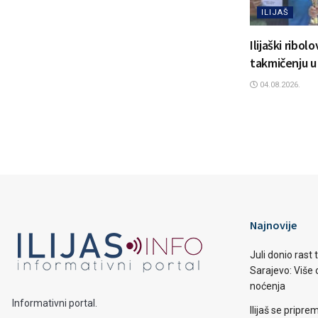
ILIJAŠ
Ilijaški ribol
takmičenju u
04.08.2026.
Najnovije
Juli donio rast
Sarajevo: Više o
noćenja
Informativni portal.
Ilijaš se pripr