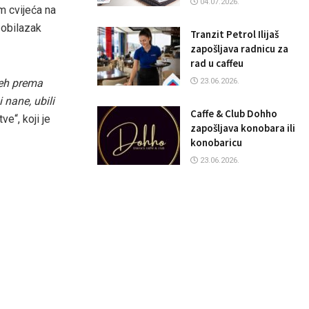
04.07.2026.
m cvijeća na
 obilazak
Tranzit Petrol Ilijaš
zapošljava radnicu za
rad u caffeu
23.06.2026.
ijeh prema
 nane, ubili
Caffe & Club Dohho
e“, koji je
zapošljava konobara ili
konobaricu
23.06.2026.