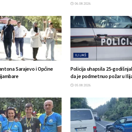
06.08.2026.
ILIJAŠ
antona Sarajevo i Općine
Policija uhapsila 25-godišnj
 Bijambare
da je podmetnuo požar u Ilij
05.08.2026.