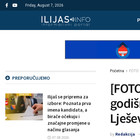
Friday, August 7, 2026
Početna
FOTO
PREPORUČUJEMO
[FOTO
Ilijaš se priprema za
godiš
izbore: Poznata prva
imena kandidata, a
Lješe
birače očekuju i
značajne promjene u
načinu glasanja
by
Redakcija
07.08.2026.