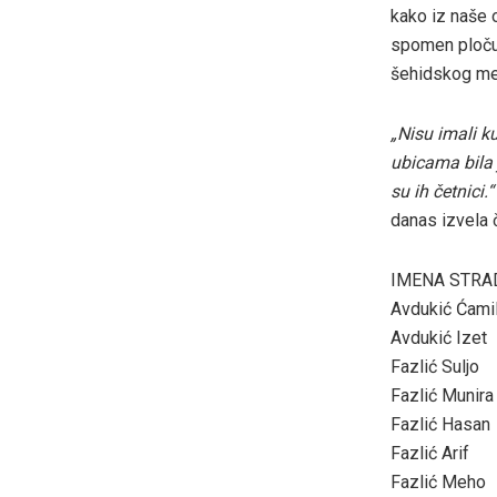
kako iz naše 
spomen ploču 
šehidskog mez
„Nisu imali ku
ubicama bila 
su ih četnici.
danas izvela 
IMENA STRAD
Avdukić Ćami
Avdukić Izet
Fazlić Suljo
Fazlić Munira
Fazlić Hasan
Fazlić Arif
Fazlić Meho