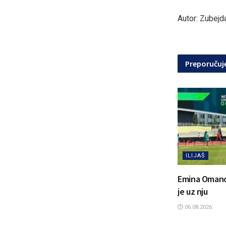
Autor: Zubejda 
Preporuču
ILIJAŠ
Emina Omanovi
je uz nju
06.08.2026.