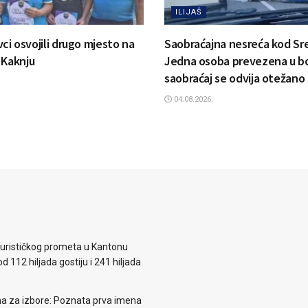
ILIJAŠ
ovci osvojili drugo mjesto na
Saobraćajna nesreća kod Sr
 Kaknju
Jedna osoba prevezena u bo
saobraćaj se odvija otežano
04.08.2026.
 turističkog prometa u Kantonu
d 112 hiljada gostiju i 241 hiljada
ema za izbore: Poznata prva imena