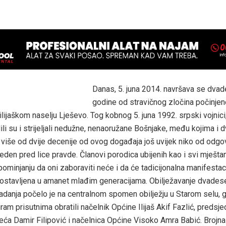
D
anas, 5. juna 2014. navršava se dvade
godine od stravičnog zločina počinje
ilijaškom naselju Lješevo. Tog kobnog 5. juna 1992. srpski vojnic
li su i strijeljali nedužne, nenaoružane Bošnjake, među kojima i d
o više od dvije decenije od ovog događaja još uvijek niko od odgo
veden pred lice pravde. Članovi porodica ubijenih kao i svi mješta
opominjanju da oni zaboraviti neće i da će tadicijonalna manifestac
i ostavljena u amanet mlađim generacijama. Obilježavanje dvadese
radanja počelo je na centralnom spomen obilježju u Starom selu, 
am prisutnima obratili načelnik Općine Ilijaš Akif Fazlić, predsje
eća Damir Filipović i načelnica Općine Visoko Amra Babić. Brojna