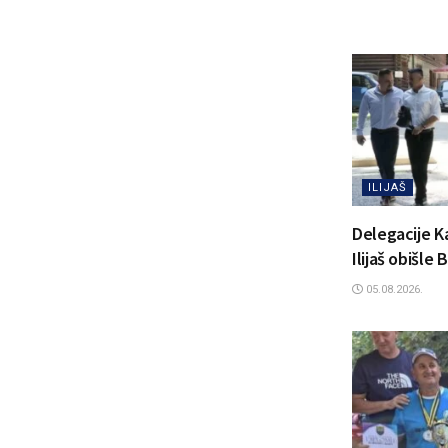
ILIJAŠ
Delegacije K
Ilijaš obišle
05.08.2026.