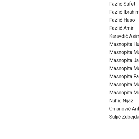
Fazlić Safet
Fazlić Ibrahi
Fazlić Huso
Fazlić Amir
Karavdić Asi
Masnopita Hu
Masnopita Mu
Masnopita J
Masnopita M
Masnopita Fa
Masnopita 
Masnopita Mu
Nuhić Nijaz
Omanović Ari
Suljić Zubejd