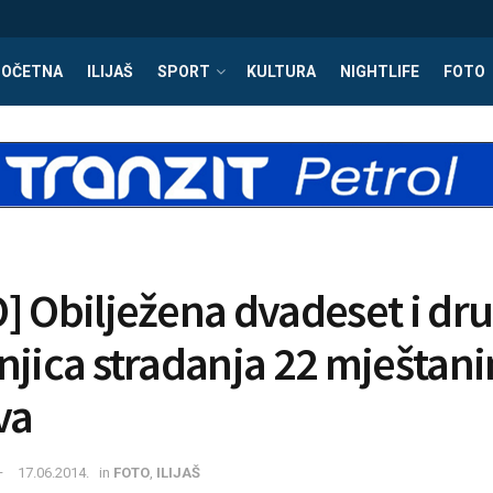
POČETNA
ILIJAŠ
SPORT
KULTURA
NIGHTLIFE
FOTO
] Obilježena dvadeset i dr
njica stradanja 22 mještan
va
17.06.2014.
in
FOTO
,
ILIJAŠ