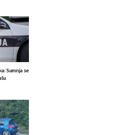
aka: Sumnja se
ašu