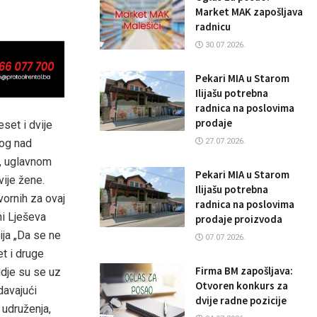
Market MAK zapošljava
radnicu
30.07.2026.
Pekari MIA u Starom
Ilijašu potrebna
radnica na poslovima
prodaje
set i dvije
27.07.2026.
nog nad
i, uglavnom
Pekari MIA u Starom
vije žene.
Ilijašu potrebna
vornih za ovaj
radnica na poslovima
ni Lješeva
prodaje proizvoda
ija „Da se ne
07.07.2026.
t i druge
Firma BM zapošljava:
gdje su se uz
Otvoren konkurs za
davajući
dvije radne pozicije
 udruženja,