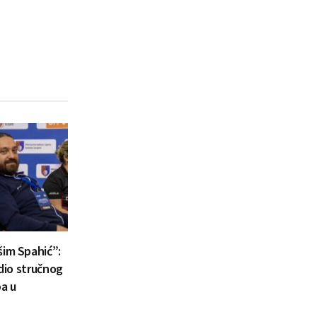
šim Spahić”:
 dio stručnog
a u