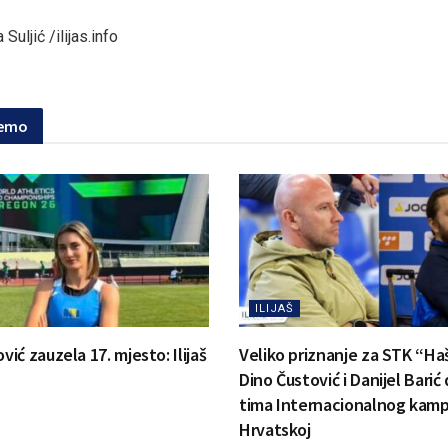
Suljić /ilijas.info
jemo
ILIJAŠ
ć zauzela 17. mjesto: Ilijaš
Veliko priznanje za STK “Ha
Dino Čustović i Danijel Barić
tima Internacionalnog kamp
Hrvatskoj