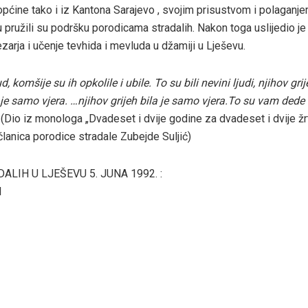
općine tako i iz Kantona Sarajevo , svojim prisustvom i polaganje
pružili su podršku porodicama stradalih. Nakon toga uslijedio je
arja i učenje tevhida i mevluda u džamiji u Lješevu.
d, komšije su ih opkolile i ubile. To su bili nevini ljudi, njihov gr
je samo vjera. …njihov grijeh bila je samo vjera.To su vam dede i
“
(Dio iz monologa „Dvadeset i dvije godine za dvadeset i dvije žrtv
članica porodice stradale Zubejde Suljić)
ALIH U LJEŠEVU 5. JUNA 1992. :
l