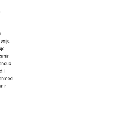
m
m
snija
jo
asmin
ensud
dil
Mehmed
nir
f
a