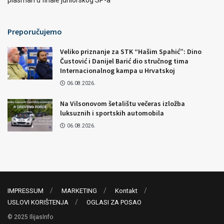
plasman u finale juniorskog SP-a
Preporučujemo
Veliko priznanje za STK “Hašim Spahić”: Dino
Čustović i Danijel Barić dio stručnog tima
Internacionalnog kampa u Hrvatskoj
06.08.2026.
Na Vilsonovom šetalištu večeras izložba
luksuznih i sportskih automobila
06.08.2026.
IMPRESSUM
MARKETING
Kontakt
USLOVI KORIŠTENJA
OGLASI ZA POSAO
© 2025 IlijasInfo