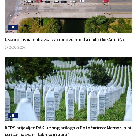
BIH
Uskoro javna nabavka za obnovu mosta u ulici Ive Andrića
05.08.2026.
BIH
RTRS prijavljen RAK-u zbog priloga o Potočarima: Memorijalni
centar nazvan “fabrikom para”