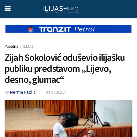
Početna
ILIJAŠ
Zijah Sokolović oduševio ilijašku
publiku predstavom „Lijevo,
desno, glumac“
by
Nerma Fazlić
04.07.2026.