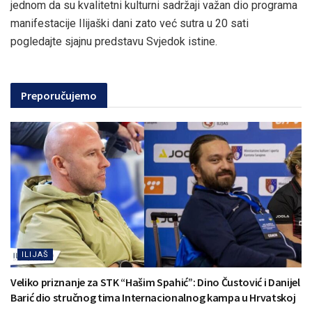
jednom da su kvalitetni kulturni sadržaji važan dio programa
manifestacije Ilijaški dani zato već sutra u 20 sati
pogledajte sjajnu predstavu Svjedok istine.
Preporučujemo
ILIJAŠ
Veliko priznanje za STK “Hašim Spahić”: Dino Čustović i Danijel
Barić dio stručnog tima Internacionalnog kampa u Hrvatskoj