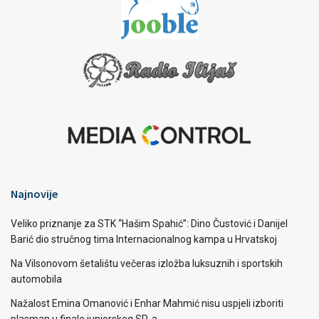
Najnovije
Veliko priznanje za STK “Hašim Spahić”: Dino Čustović i Danijel
Barić dio stručnog tima Internacionalnog kampa u Hrvatskoj
Na Vilsonovom šetalištu večeras izložba luksuznih i sportskih
automobila
Nažalost Emina Omanović i Enhar Mahmić nisu uspjeli izboriti