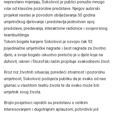
neprestano mijenjaju, Sokolović je publici ponudio mnogo
više od klasične pozorišne predstave. Njegov autorski
projekat nastao je povodom obilježavanja 50 godina
umjetničkog djelovanja i predstavlja jedinstven spoj
predstave, predavanja, interaktivne radionice i svojevrsnog
teambuildinga.
Tokom bogate karijere Sokolović je osvojio čak 92
pojedinačne umjetničke nagrade i šest nagrada za životno
djelo, a svoje bogato iskustvo pretočio je u djelo koje na
duhovit, iskren i filozofski način propituje svakodnevni život.
Kroz niz životnih situacija, poredeći stvarnost i pozorišnu
umjetnost, Sokolović podsjeća publiku da je svako od nas
glumac u vlastitom teatru života te da svako može biti
umjetnik svog života.
Brojni posjetioci ispratili su predstavu s velikim
interesovanjem i dugotrajnim aplauzom, potvrdivši još