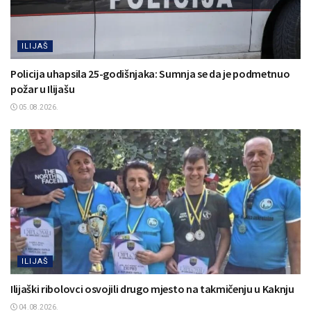
ILIJAŠ
Policija uhapsila 25-godišnjaka: Sumnja se da je podmetnuo
požar u Ilijašu
05.08.2026.
ILIJAŠ
Ilijaški ribolovci osvojili drugo mjesto na takmičenju u Kaknju
04.08.2026.