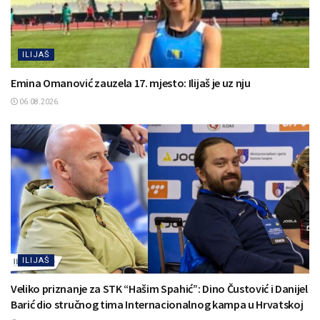
ILIJAŠ
Emina Omanović zauzela 17. mjesto: Ilijaš je uz nju
06.08.2026.
ILIJAŠ
Veliko priznanje za STK “Hašim Spahić”: Dino Čustović i Danijel
Barić dio stručnog tima Internacionalnog kampa u Hrvatskoj