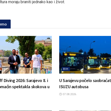
ltura moraju braniti jednako kao i život.
jemo
BIH
f Diving 2026: Sarajevo 8. i
U Sarajevu počelo saobraćat
omaćin spektakla skokova u
ISUZU autobusa
07.08.2026.