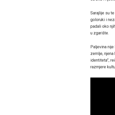
Sarajlije su t
goloruki i nez
padali oko nji
u zgarište.
Paljevina nije
zemlje, njena 
identiteta”, 
razmjere kult