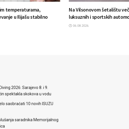
kim temperaturama,
Na Vilsonovom šetalištu več
anje u Ilijašu stabilno
luksuznih i sportskih automo
06.08.2026.
iving 2026: Sarajevo 8. i 9.
n spektakla skokova u vodu
elo saobraćati 10 novih ISUZU
lušanja saradnika Memorijalnog
ica