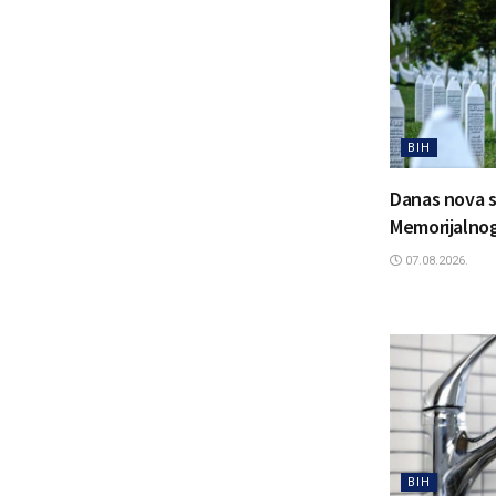
BIH
Danas nova s
Memorijalnog
07.08.2026.
BIH