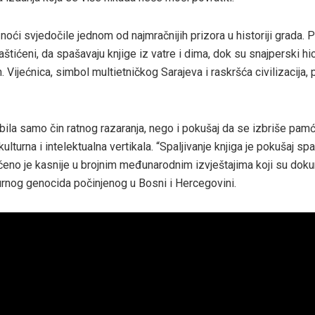
e noći svjedočile jednom od najmračnijih prizora u historiji grada. 
aštićeni, da spašavaju knjige iz vatre i dima, dok su snajperski hic
h. Vijećnica, simbol multietničkog Sarajeva i raskršća civilizacija, 
 bila samo čin ratnog razaranja, nego i pokušaj da se izbriše pam
kulturna i intelektualna vertikala. “Spaljivanje knjiga je pokušaj spa
rečeno je kasnije u brojnim međunarodnim izvještajima koji su dok
urnog genocida počinjenog u Bosni i Hercegovini.