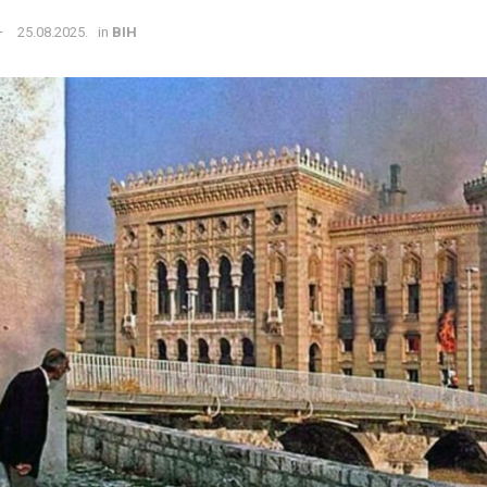
25.08.2025.
in
BIH