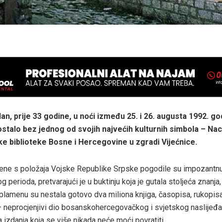
an, prije 33 godine, u noći između 25. i 26. augusta 1992. go
ostalo bez jednog od svojih najvećih kulturnih simbola – Nac
ke biblioteke Bosne i Hercegovine u zgradi Vijećnice.
jene s položaja Vojske Republike Srpske pogodile su impozantnu
 perioda, pretvarajući je u buktinju koja je gutala stoljeća znanja,
 plamenu su nestala gotovo dva miliona knjiga, časopisa, rukopisa
neprocjenjivi dio bosanskohercegovačkog i svjetskog naslijeđa
tka izdanja koja se više nikada neće moći povratiti.