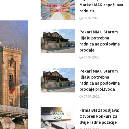
Market MAK zapošljava
radnicu
30.07.2026.
Pekari MIA u Starom
Ilijašu potrebna
radnica na poslovima
prodaje
27.07.2026.
Pekari MIA u Starom
Ilijašu potrebna
radnica na poslovima
prodaje proizvoda
07.07.2026.
Firma BM zapošljava:
Otvoren konkurs za
dvije radne pozicije