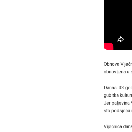
Obnova Vijećni
obnovljena u 
Danas, 33 god
gubitka kultur
Jer paljevina 
što podsjeća n
Vijećnica dan