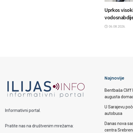
Uprkos viso
vodosnabdijev
06.08.2026.
Najnovije
Bentbaša Cliff D
augusta domaći
U Sarajevu poč
Informativni portal.
autobusa
Danas nova sas
Pratite nas na društvenim mrežama:
centra Srebren