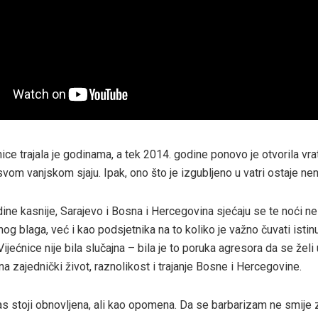
ce trajala je godinama, a tek 2014. godine ponovo je otvorila vrat
svom vanjskom sjaju. Ipak, ono što je izgubljeno u vatri ostaje n
ine kasnije, Sarajevo i Bosna i Hercegovina sjećaju se te noći 
nog blaga, već i kao podsjetnika na to koliko je važno čuvati istin
Vijećnice nije bila slučajna – bila je to poruka agresora da se želi 
a zajednički život, raznolikost i trajanje Bosne i Hercegovine.
as stoji obnovljena, ali kao opomena. Da se barbarizam ne smije z