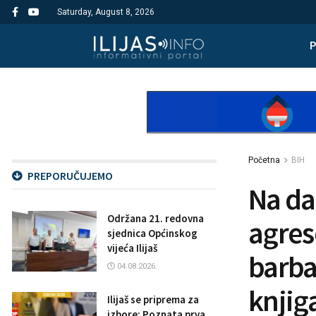
Saturday, August 8, 2026
Početna
BIH
PREPORUČUJEMO
Na da
Održana 21. redovna
agreso
sjednica Općinskog
vijeća Ilijaš
barba
04.08.2026.
knjig
Ilijaš se priprema za
izbore: Poznata prva