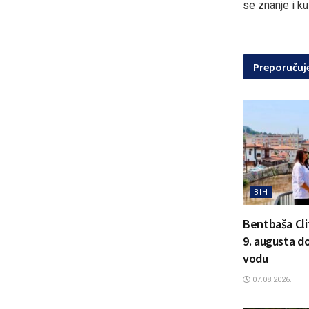
se znanje i ku
Preporuču
BIH
Bentbaša Clif
9. augusta d
vodu
07.08.2026.