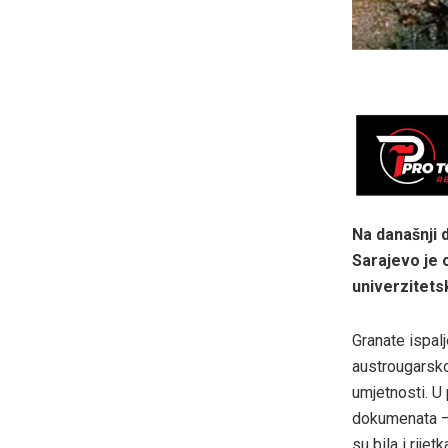
Na današnji d
Sarajevo je 
univerzitets
Granate ispal
austrougarskog
umjetnosti. U
dokumenata – 
su bila i rije