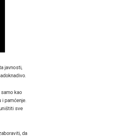
a javnosti,
enadoknadivo.
ne samo kao
u i pamćenje.
uništiti sve
aboraviti, da