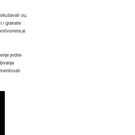
Pokušavali su,
i i granate
pretvorena je
ćenje jedne
ljivanja
umentovali