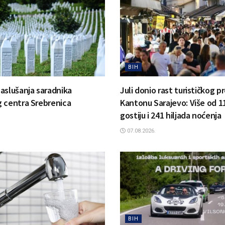
BIH
aslušanja saradnika
Juli donio rast turističkog 
 centra Srebrenica
Kantonu Sarajevo: Više od 11
gostiju i 241 hiljada noćenja
07.08.2026.
BIH