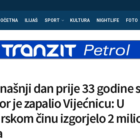
POČETNA
ILIJAŠ
SPORT
KULTURA
NIGHTLIFE
FOTO
našnji dan prije 33 godine 
r je zapalio Vijećnicu: U
rskom činu izgorjelo 2 mil
a