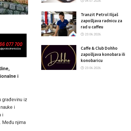
04.07.2026.
Tranzit Petrol Ilijaš
zapošljava radnicu za
rad u caffeu
23.06.2026.
Caffe & Club Dohho
zapošljava konobara ili
konobaricu
dine,
23.06.2026.
ionalne i
 građevinu iz
 nauke i
 i
. Među njima