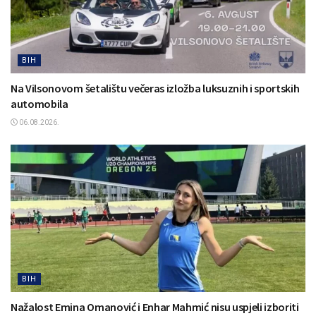
BIH
Na Vilsonovom šetalištu večeras izložba luksuznih i sportskih
automobila
06.08.2026.
BIH
Nažalost Emina Omanović i Enhar Mahmić nisu uspjeli izboriti