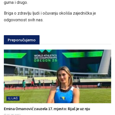
guma i drugo.
Briga o zdravlju ljudi i očuvanju okoliša zajednička je
odgovornost svih nas.
Preporučujemo
ILIJAŠ
Emina Omanović zauzela 17. mjesto: Ilijaš je uz nju