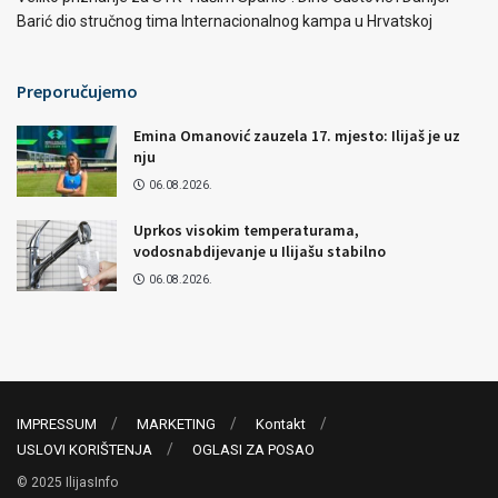
Barić dio stručnog tima Internacionalnog kampa u Hrvatskoj
Preporučujemo
Emina Omanović zauzela 17. mjesto: Ilijaš je uz
nju
06.08.2026.
Uprkos visokim temperaturama,
vodosnabdijevanje u Ilijašu stabilno
06.08.2026.
IMPRESSUM
MARKETING
Kontakt
USLOVI KORIŠTENJA
OGLASI ZA POSAO
© 2025 IlijasInfo