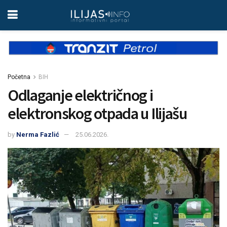
Početna
BIH
Odlaganje električnog i
elektronskog otpada u Ilijašu
by
Nerma Fazlić
25.06.2026.