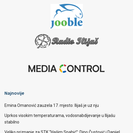
Najnovije
Emina Omanović zauzela 17. mjesto: Ilijaš je uz nju
Uprkos visokim temperaturama, vodosnabdijevanje u Ilijašu
stabilno
Veliko priznanje za STK “Hašim Spahić”: Dino Čustović i Danijel