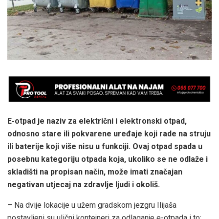
E-otpad je naziv za električni i elektronski otpad,
odnosno stare ili pokvarene uređaje koji rade na struju
ili baterije koji više nisu u funkciji. Ovaj otpad spada u
posebnu kategoriju otpada koja, ukoliko se ne odlaže i
skladišti na propisan način, može imati značajan
negativan utjecaj na zdravlje ljudi i okoliš.
– Na dvije lokacije u užem gradskom jezgru Ilijaša
postavljeni su ulični kontejneri za odlaganje e-otpada i to: