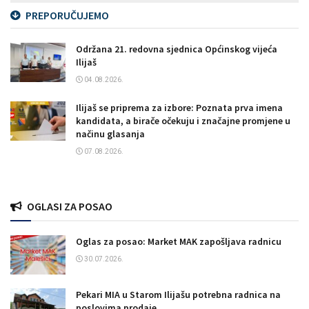
PREPORUČUJEMO
Održana 21. redovna sjednica Općinskog vijeća
Ilijaš
04.08.2026.
Ilijaš se priprema za izbore: Poznata prva imena
kandidata, a birače očekuju i značajne promjene u
načinu glasanja
07.08.2026.
OGLASI ZA POSAO
Oglas za posao: Market MAK zapošljava radnicu
30.07.2026.
Pekari MIA u Starom Ilijašu potrebna radnica na
poslovima prodaje