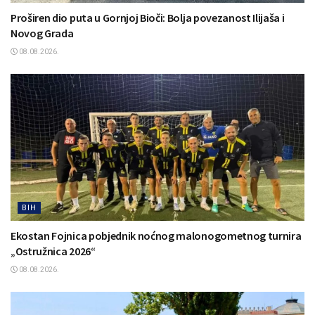
Proširen dio puta u Gornjoj Bioči: Bolja povezanost Ilijaša i
Novog Grada
08.08.2026.
BIH
Ekostan Fojnica pobjednik noćnog malonogometnog turnira
„Ostružnica 2026“
08.08.2026.