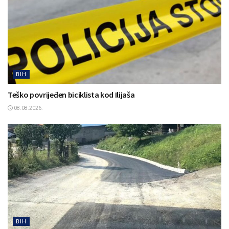
BIH
Teško povrijeđen biciklista kod Ilijaša
08.08.2026.
BIH