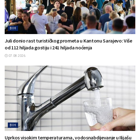
BIH
Juli donio rast turističkog prometa u Kantonu Sarajevo: Više
od 112 hiljada gostiju i 241 hiljada noćenja
07.08.2026.
BIH
Uprkos visokim temperaturama, vodosnabdijevanje u Ilijašu