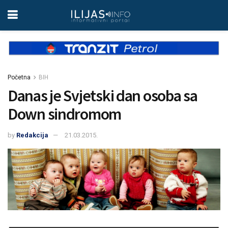
Početna
BIH
Danas je Svjetski dan osoba sa
Down sindromom
by
Redakcija
21.03.2015.