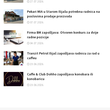
27.07.2026.
Pekari MIA u Starom Ilijašu potrebna radnica na
poslovima prodaje proizvoda
07.07.2026.
Firma BM zapošljava: Otvoren konkurs za dvije
radne pozicije
04.07.2026.
Tranzit Petrol Ilijaš zapošljava radnicu za rad u
caffeu
23.06.2026.
Caffe & Club Dohho zapošljava konobara ili
konobaricu
23.06.2026.