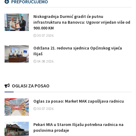
PREPORUČUJEMO
Niskogradnja Durmić gradit će putnu
infrastrukturu na Banovcu: Ugovor vrijedan više od
900.000 KM
30.07.2026.
Održana 21. redovna sjednica Općinskog vijeća
Ilijaš
04.08.2026.
OGLASI ZA POSAO
Oglas za posao: Market MAK zapošljava radnicu
30.07.2026.
Pekari MIA u Starom Ilijašu potrebna radnica na
poslovima prodaje