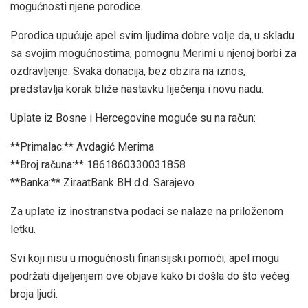
mogućnosti njene porodice.
Porodica upućuje apel svim ljudima dobre volje da, u skladu
sa svojim mogućnostima, pomognu Merimi u njenoj borbi za
ozdravljenje. Svaka donacija, bez obzira na iznos,
predstavlja korak bliže nastavku liječenja i novu nadu.
Uplate iz Bosne i Hercegovine moguće su na račun:
**Primalac:** Avdagić Merima
**Broj računa:** 1861860330031858
**Banka:** ZiraatBank BH d.d. Sarajevo
Za uplate iz inostranstva podaci se nalaze na priloženom
letku.
Svi koji nisu u mogućnosti finansijski pomoći, apel mogu
podržati dijeljenjem ove objave kako bi došla do što većeg
broja ljudi.