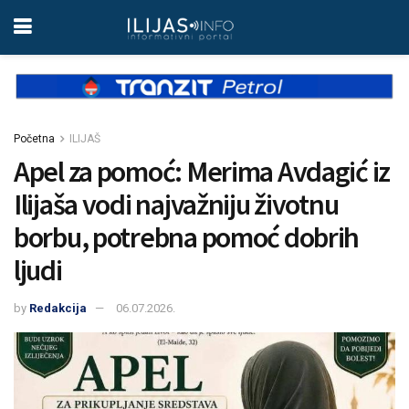
Početna
ILIJAŠ
Apel za pomoć: Merima Avdagić iz
Ilijaša vodi najvažniju životnu
borbu, potrebna pomoć dobrih
ljudi
by
Redakcija
06.07.2026.