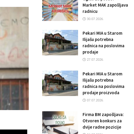
Market MAK zapošljava
radnicu
30.07.2026.
Pekari MIA u Starom
Ilijašu potrebna
radnica na poslovima
prodaje
27.07.2026.
Pekari MIA u Starom
Ilijašu potrebna
radnica na poslovima
prodaje proizvoda
07.07.2026.
Firma BM zapošljava:
Otvoren konkurs za
dvije radne pozicije