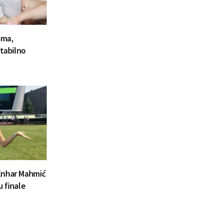
ama,
stabilno
Enhar Mahmić
u finale