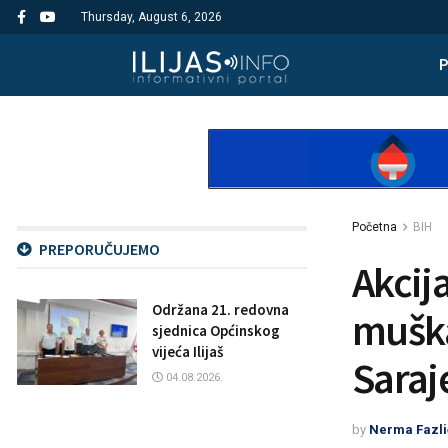
Thursday, August 6, 2026
Početna
BIH
PREPORUČUJEMO
Akcij
Održana 21. redovna
muška
sjednica Općinskog
vijeća Ilijaš
Saraj
04.08.2026.
by
Nerma Fazli