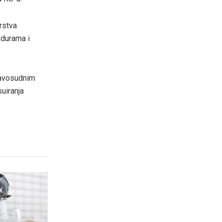
rstva
edurama i
pravosudnim
suiranja