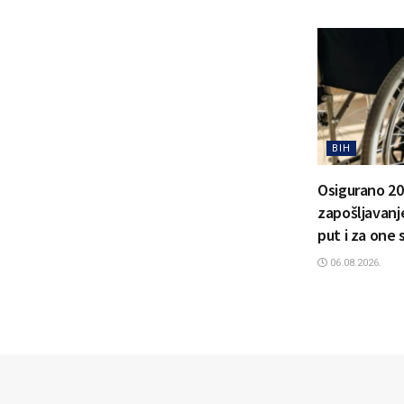
BIH
Osigurano 20
zapošljavanje
put i za one 
06.08.2026.