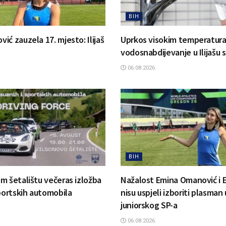
BIH
ć zauzela 17. mjesto: Ilijaš
Uprkos visokim temperatur
vodosnabdijevanje u Ilijašu 
06.08.2026.
BIH
m šetalištu večeras izložba
Nažalost Emina Omanović i 
sportskih automobila
nisu uspjeli izboriti plasman 
juniorskog SP-a
06.08.2026.