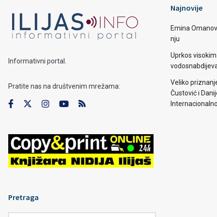
Najnovije
Emina Omanović 
nju
Uprkos visoki
Informativni portal.
vodosnabdijevan
Veliko priznanj
Pratite nas na društvenim mrežama:
Čustović i Dani
Internacionaln
Pretraga