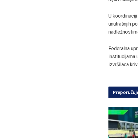
U koordinacij
unutrašnjih p
nadležnostim
Federalna upr
institucijama 
izvršilaca kriv
Preporuču