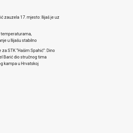
zauzela 17. mjesto: Ilijaš je uz
m temperaturama,
je u Ilijašu stabilno
e za STK “Hašim Spahić”: Dino
jel Barić dio stručnog tima
og kampa u Hrvatskoj