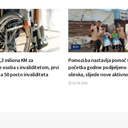
BIH
,3 miliona KM za
Pomozi.ba nastavlja pomoć 
 osoba s invaliditetom, prvi
početka godine podijeljeno 
sa 50 posto invaliditeta
obroka, slijede nove aktivno
05.08.2026.