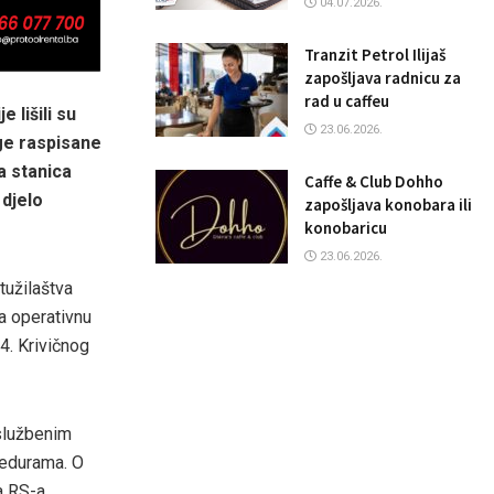
04.07.2026.
Tranzit Petrol Ilijaš
zapošljava radnicu za
rad u caffeu
 lišili su
23.06.2026.
age raspisane
a stanica
Caffe & Club Dohho
 djelo
zapošljava konobara ili
konobaricu
23.06.2026.
tužilaštva
la operativnu
4. Krivičnog
 službenim
cedurama. O
a RS-a.