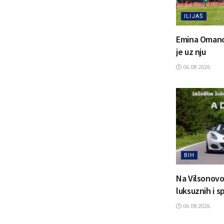
ILIJAŠ
Emina Omanovi
je uz nju
06.08.2026.
BIH
Na Vilsonovo
luksuznih i 
06.08.2026.