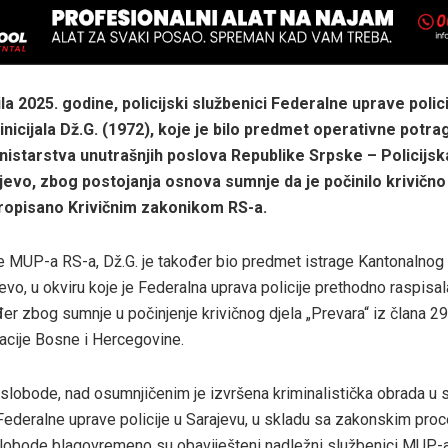
la 2025. godine, policijski službenici Federalne uprave policije
 inicijala Dž.G. (1972), koje je bilo predmet operativne potr
nistarstva unutrašnjih poslova Republike Srpske – Policijsk
jevo, zbog postojanja osnova sumnje da je počinilo krivično
ropisano Krivičnim zakonikom RS-a.
 MUP-a RS-a, Dž.G. je također bio predmet istrage Kantonalnog 
evo, u okviru koje je Federalna uprava policije prethodno raspisa
đer zbog sumnje u počinjenje krivičnog djela „Prevara“ iz člana 29
cije Bosne i Hercegovine.
 slobode, nad osumnjičenim je izvršena kriminalistička obrada u
Federalne uprave policije u Sarajevu, u skladu sa zakonskim pro
 slobode blagovremeno su obaviješteni nadležni službenici MUP-