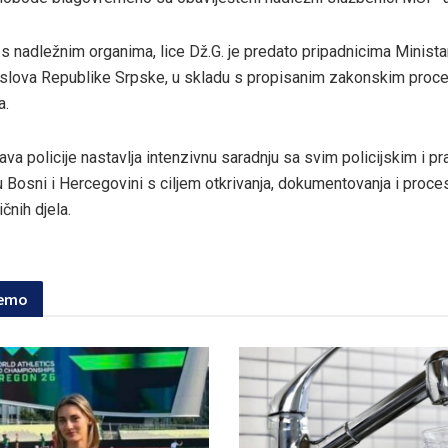
i s nadležnim organima, lice Dž.G. je predato pripadnicima Minista
oslova Republike Srpske, u skladu s propisanim zakonskim proc
a.
ava policije nastavlja intenzivnu saradnju sa svim policijskim i 
u Bosni i Hercegovini s ciljem otkrivanja, dokumentovanja i proce
ičnih djela.
jemo