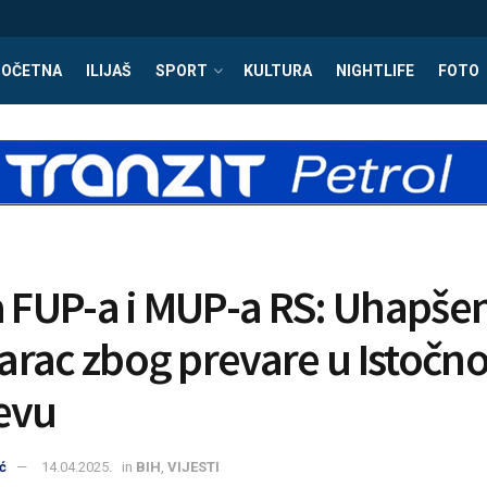
POČETNA
ILIJAŠ
SPORT
KULTURA
NIGHTLIFE
FOTO
a FUP-a i MUP-a RS: Uhapše
rac zbog prevare u Istočn
evu
ć
14.04.2025.
in
BIH
,
VIJESTI