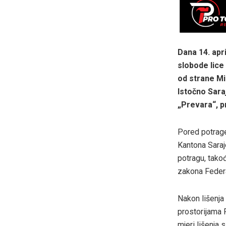
Dana 14. apri
slobode lice
od strane Mi
Istočno Sara
„Prevara“, p
Pored potrage
Kantona Saraj
potragu, tako
zakona Federa
Nakon lišenja
prostorijama 
mjeri lišenja