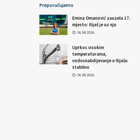
Preporučujemo
Emina Omanović zauzela 17.
mjesto: Ilijaš je uz nju
06.08.2026.
Uprkos visokim
temperaturama,
vodosnabdijevanje u Ilijašu
stabilno
06.08.2026.