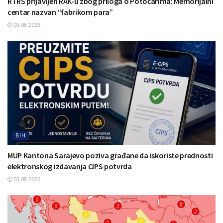
RTRS prijavljen RAK-u zbog priloga o Potočarima: Memorijalni
centar nazvan “fabrikom para”
05.08.2026.
BIH
MUP Kantona Sarajevo poziva građane da iskoriste prednosti
elektronskog izdavanja CIPS potvrda
05.08.2026.