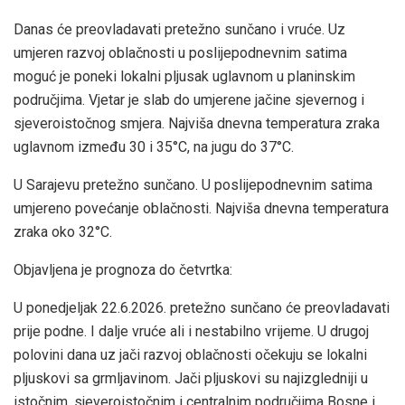
Danas će preovladavati pretežno sunčano i vruće. Uz
umjeren razvoj oblačnosti u poslijepodnevnim satima
moguć je poneki lokalni pljusak uglavnom u planinskim
područjima. Vjetar je slab do umjerene jačine sjevernog i
sjeveroistočnog smjera. Najviša dnevna temperatura zraka
uglavnom između 30 i 35°C, na jugu do 37°C.
U Sarajevu pretežno sunčano. U poslijepodnevnim satima
umjereno povećanje oblačnosti. Najviša dnevna temperatura
zraka oko 32°C.
Objavljena je prognoza do četvrtka:
U ponedjeljak 22.6.2026. pretežno sunčano će preovladavati
prije podne. I dalje vruće ali i nestabilno vrijeme. U drugoj
polovini dana uz jači razvoj oblačnosti očekuju se lokalni
pljuskovi sa grmljavinom. Jači pljuskovi su najizgledniji u
istočnim, sjeveroistočnim i centralnim područjima Bosne i