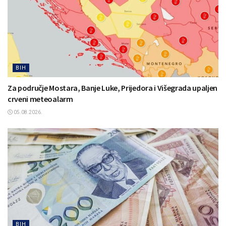
BIH
Za područje Mostara, Banje Luke, Prijedora i Višegrada upaljen
crveni meteoalarm
05.08.2026.
BIH