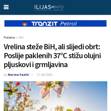
Početna
BIH
Vrelina steže BiH, ali slijedi obrt:
Poslije paklenih 37°C stižu olujni
pljuskovi i grmljavina
by
Nerma Fazlić
21.06.2026.