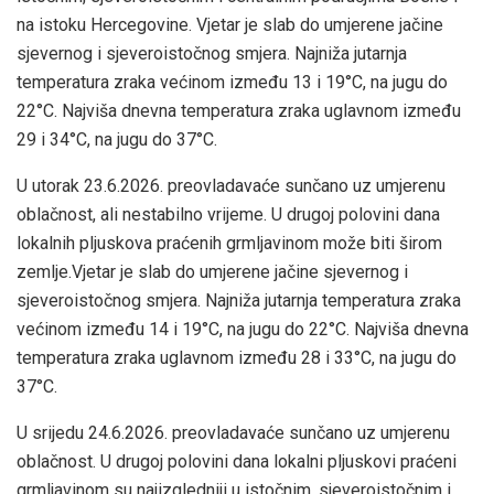
na istoku Hercegovine. Vjetar je slab do umjerene jačine
sjevernog i sjeveroistočnog smjera. Najniža jutarnja
temperatura zraka većinom između 13 i 19°C, na jugu do
22°C. Najviša dnevna temperatura zraka uglavnom između
29 i 34°C, na jugu do 37°C.
U utorak 23.6.2026. preovladavaće sunčano uz umjerenu
oblačnost, ali nestabilno vrijeme. U drugoj polovini dana
lokalnih pljuskova praćenih grmljavinom može biti širom
zemlje.Vjetar je slab do umjerene jačine sjevernog i
sjeveroistočnog smjera. Najniža jutarnja temperatura zraka
većinom između 14 i 19°C, na jugu do 22°C. Najviša dnevna
temperatura zraka uglavnom između 28 i 33°C, na jugu do
37°C.
U srijedu 24.6.2026. preovladavaće sunčano uz umjerenu
oblačnost. U drugoj polovini dana lokalni pljuskovi praćeni
grmljavinom su najizgledniji u istočnim, sjeveroistočnim i