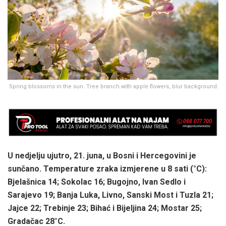
Spring blossoms in the sun. Tree branch with apple flowers, blur background.
U nedjelju ujutro, 21. juna, u Bosni i Hercegovini je
sunčano.
Temperature zraka izmjerene u 8 sati (°C):
Bjelašnica 14; Sokolac 16; Bugojno, Ivan Sedlo i
Sarajevo 19; Banja Luka, Livno, Sanski Most i Tuzla 21;
Jajce 22; Trebinje 23; Bihać i Bijeljina 24; Mostar 25;
Gradačac 28°C.