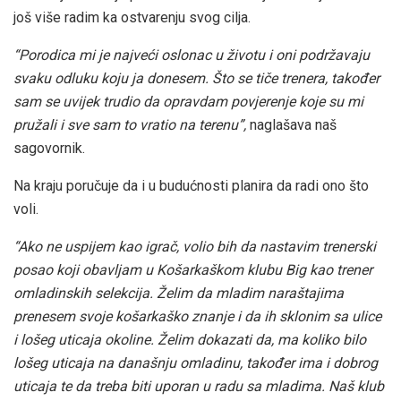
još više radim ka ostvarenju svog cilja.
“Porodica mi je najveći oslonac u životu i oni podržavaju
svaku odluku koju ja donesem. Što se tiče trenera, također
sam se uvijek trudio da opravdam povjerenje koje su mi
pružali i sve sam to vratio na terenu”,
naglašava naš
sagovornik.
Na kraju poručuje da i u budućnosti planira da radi ono što
voli.
“Ako ne uspijem kao igrač, volio bih da nastavim trenerski
posao koji obavljam u Košarkaškom klubu Big kao trener
omladinskih selekcija. Želim da mladim naraštajima
prenesem svoje košarkaško znanje i da ih sklonim sa ulice
i lošeg uticaja okoline. Želim dokazati da, ma koliko bilo
lošeg uticaja na današnju omladinu, također ima i dobrog
uticaja te da treba biti uporan u radu sa mladima. Naš klub