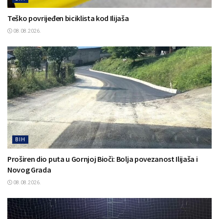
Teško povrijeđen biciklista kod Ilijaša
08.08.2026.
BIH
Proširen dio puta u Gornjoj Bioči: Bolja povezanost Ilijaša i
Novog Grada
08.08.2026.