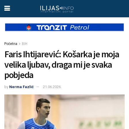
Početna
BIH
Faris Ihtijarević: Košarka je moja
velika ljubav, draga mi je svaka
pobjeda
by
Nerma Fazlić
21.06.2026.