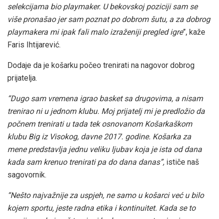
selekcijama bio playmaker. U bekovskoj poziciji sam se
više pronašao jer sam poznat po dobrom šutu, a za dobrog
playmakera mi ipak fali malo izraženiji pregled igre
”, kaže
Faris Ihtijarević.
Dodaje da je košarku počeo trenirati na nagovor dobrog
prijatelja.
“Dugo sam vremena igrao basket sa drugovima, a nisam
trenirao ni u jednom klubu. Moj prijatelj mi je predložio da
počnem trenirati u tada tek osnovanom Košarkaškom
klubu Big iz Visokog, davne 2017. godine. Košarka za
mene predstavlja jednu veliku ljubav koja je ista od dana
kada sam krenuo trenirati pa do dana danas”,
ističe naš
sagovornik.
“Nešto najvažnije za uspjeh, ne samo u košarci već u bilo
kojem sportu, jeste radna etika i kontinuitet. Kada se to