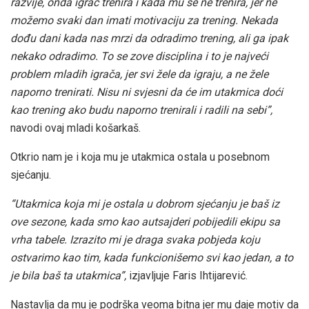
razvije, onda igrač trenira i kada mu se ne trenira, jer ne
možemo svaki dan imati motivaciju za trening. Nekada
dođu dani kada nas mrzi da odradimo trening, ali ga ipak
nekako odradimo. To se zove disciplina i to je najveći
problem mladih igrača, jer svi žele da igraju, a ne žele
naporno trenirati. Nisu ni svjesni da će im utakmica doći
kao trening ako budu naporno trenirali i radili na sebi”,
navodi ovaj mladi košarkaš.
Otkrio nam je i koja mu je utakmica ostala u posebnom
sjećanju.
“Utakmica koja mi je ostala u dobrom sjećanju je baš iz
ove sezone, kada smo kao autsajderi pobijedili ekipu sa
vrha tabele. Izrazito mi je draga svaka pobjeda koju
ostvarimo kao tim, kada funkcionišemo svi kao jedan, a to
je bila baš ta utakmica”,
izjavljuje Faris Ihtijarević.
Nastavlja da mu je podrška veoma bitna jer mu daje motiv da