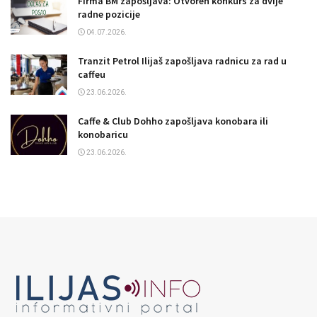
Firma BM zapošljava: Otvoren konkurs za dvije
radne pozicije
04.07.2026.
Tranzit Petrol Ilijaš zapošljava radnicu za rad u
caffeu
23.06.2026.
Caffe & Club Dohho zapošljava konobara ili
konobaricu
23.06.2026.