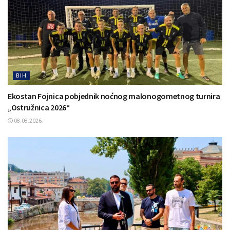
BIH
Ekostan Fojnica pobjednik noćnog malonogometnog turnira
„Ostružnica 2026“
08.08.2026.