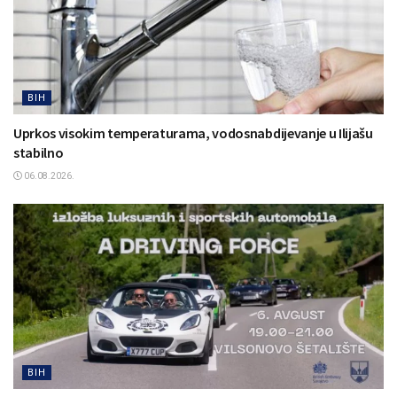
BIH
Uprkos visokim temperaturama, vodosnabdijevanje u Ilijašu
stabilno
06.08.2026.
BIH