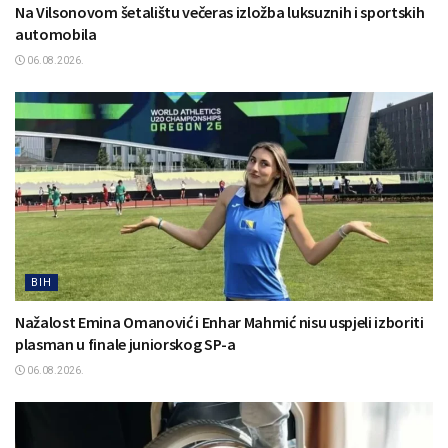
Na Vilsonovom šetalištu večeras izložba luksuznih i sportskih
automobila
06.08.2026.
BIH
Nažalost Emina Omanović i Enhar Mahmić nisu uspjeli izboriti
plasman u finale juniorskog SP-a
06.08.2026.