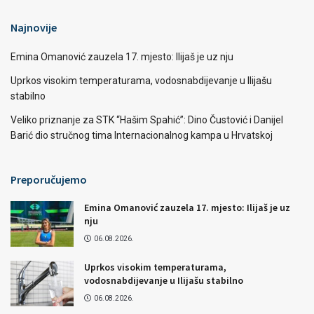
Najnovije
Emina Omanović zauzela 17. mjesto: Ilijaš je uz nju
Uprkos visokim temperaturama, vodosnabdijevanje u Ilijašu
stabilno
Veliko priznanje za STK “Hašim Spahić”: Dino Čustović i Danijel
Barić dio stručnog tima Internacionalnog kampa u Hrvatskoj
Preporučujemo
Emina Omanović zauzela 17. mjesto: Ilijaš je uz
nju
06.08.2026.
Uprkos visokim temperaturama,
vodosnabdijevanje u Ilijašu stabilno
06.08.2026.