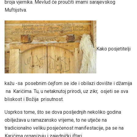
broja vjernika. Mevlud će proučiti imami sarajevskog
Muftijstva.
Kako posjetitelji
kažu -sa posebnim ćejfom se ide i obilazi dovište i džamija
na Karićima. Tu, u netaknutoj prirodi, uz zikr, osjeti se sva
bliskost i Božija prisutnost.
Usprkos tome, što se dova posljednjih nekoliko godina
obilježava u ramazansko vrijeme, to ne utječe na
tradicionalno veliku posjećenost manifestacije, pa se na
Karićima organizuju i zajednički iftari.