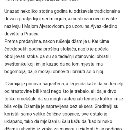
Unazad nekoliko stotina godina tu održavala tradicionalna
dova u posljednjoj sedmici jula, a muslimani ovo dovište
nazivaju i Malom Ajvatovicom, po uzoru na Ajvaz-dedino
dovište u Pruscu.
Prema predanjima, nakon rušenja džamije u Karićima
četrdesetih godina prošlog stoljeća, naglo je počela
obolijevati stoka, pa su se tadašnji stanovnici obratili
svešteniku koji im je kazao da na tom mjestu ima
bogomolja, da je moraju obnoviti i brinuti se o njoj.
Džamija je ponovo sagrađena, a legenda kaže da su temelji
od hrastovine bili kraći nego što je trebalo, ali da je drvo
toliko omekšalo da su mogli rastegnuti temelje koliko im je
bila volja. Džamija je napravljena bez eksera. Graditelji su
koristili samo velike čelične spojnice, sve ostalo je
uklapano, tako da mještani u šalu kažu da “kad bi neko
džamiju uhvatio iz zraka za munaru, u cjelosti bi je podigao