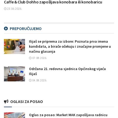
Caffe & Club Dohho zapošljava konobara ili konobaricu
23.06.2026.
PREPORUČUJEMO
Ilijaš se priprema za izbore: Poznata prva imena
kandidata, a birače očekuju i značajne promjene u
načinu glasanja
07.08.2026.
Održana 21. redovna sjednica Općinskog vijeća
Ilijaš
04.08.2026.
OGLASI ZA POSAO
Oglas za posao: Market MAK zapošljava radnicu