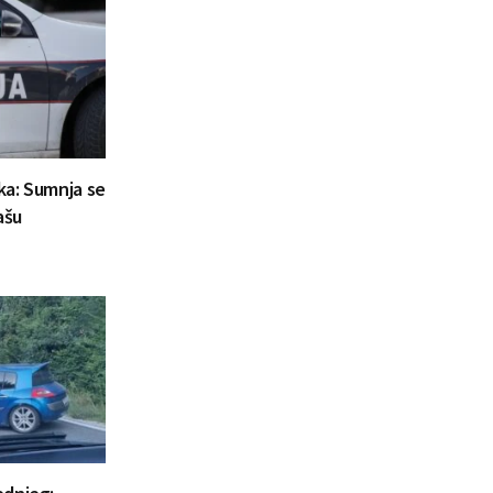
aka: Sumnja se
ašu