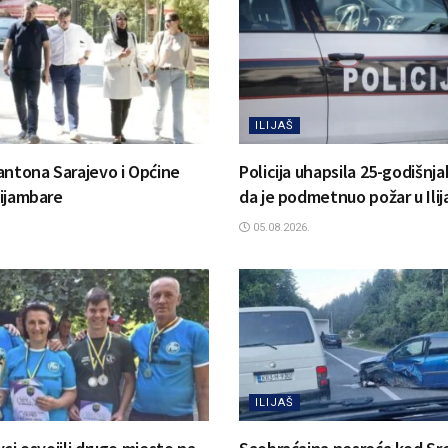
ILIJAŠ
antona Sarajevo i Općine
Policija uhapsila 25-godišnj
 Bijambare
da je podmetnuo požar u Ilij
05.08.2026.
ILIJAŠ