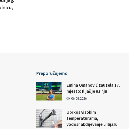
ednjeg:
lnicu,
Preporučujemo
Emina Omanović zauzela 17.
mjesto: Ilijaš je uz nju
06.08.2026.
Uprkos visokim
temperaturama,
vodosnabdijevanje u Ilijašu