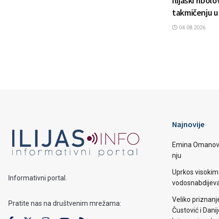
Ilijaški ribol
takmičenju u
04.08.2026.
Najnovije
Emina Omanović 
nju
Uprkos visoki
Informativni portal.
vodosnabdijevan
Veliko priznanj
Pratite nas na društvenim mrežama:
Čustović i Dani