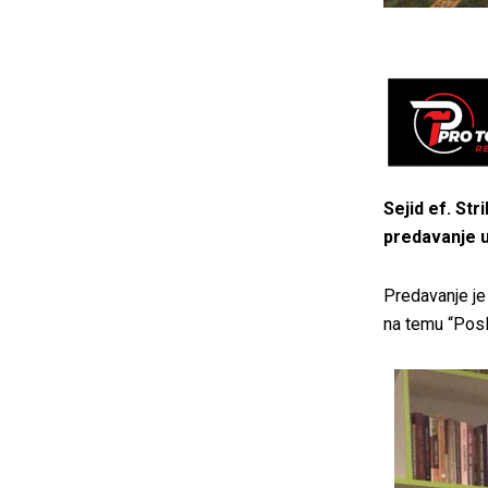
Sejid ef. St
predavanje 
Predavanje je
na temu “Posl