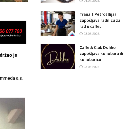
04.07.2026.
Tranzit Petrol Ilijaš
zapošljava radnicu za
rad u caffeu
23.06.2026.
Caffe & Club Dohho
zapošljava konobara ili
održao je
konobaricu
23.06.2026.
ammeda a.s.