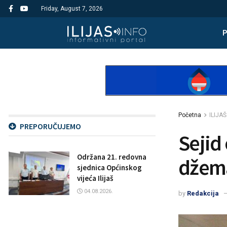
Friday, August 7, 2026
Početna
ILIJAŠ
PREPORUČUJEMO
Sejid
Održana 21. redovna
džema
sjednica Općinskog
vijeća Ilijaš
04.08.2026.
by
Redakcija