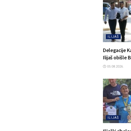
ILIJAŠ
Delegacije K
Ilijaš obišle
05.08.2026.
ILIJAŠ