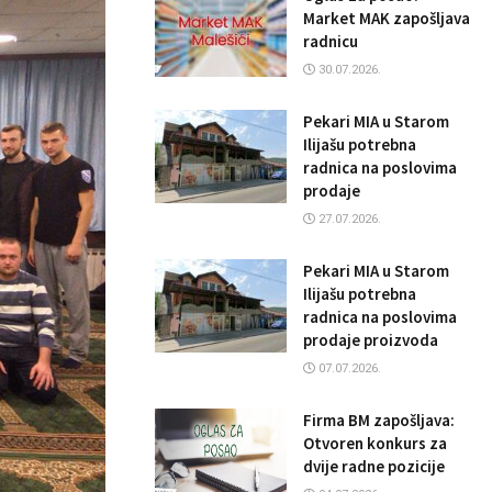
Market MAK zapošljava
radnicu
30.07.2026.
Pekari MIA u Starom
Ilijašu potrebna
radnica na poslovima
prodaje
27.07.2026.
Pekari MIA u Starom
Ilijašu potrebna
radnica na poslovima
prodaje proizvoda
07.07.2026.
Firma BM zapošljava:
Otvoren konkurs za
dvije radne pozicije