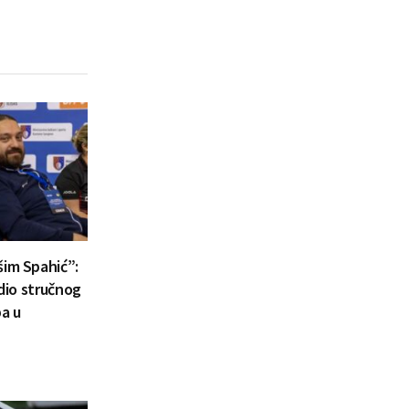
šim Spahić”:
 dio stručnog
a u