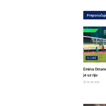
Preporuču
ILIJAŠ
Emina Omanovi
je uz nju
06.08.2026.