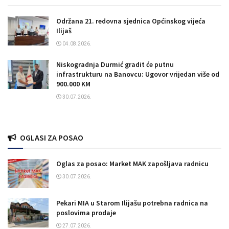
Održana 21. redovna sjednica Općinskog vijeća
Ilijaš
04.08.2026.
Niskogradnja Durmić gradit će putnu
infrastrukturu na Banovcu: Ugovor vrijedan više od
900.000 KM
30.07.2026.
OGLASI ZA POSAO
Oglas za posao: Market MAK zapošljava radnicu
30.07.2026.
Pekari MIA u Starom Ilijašu potrebna radnica na
poslovima prodaje
27.07.2026.