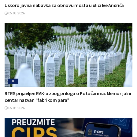
Uskoro javna nabavka za obnovu mosta u ulici Ive Andrića
05.08.2026.
BIH
RTRS prijavljen RAK-u zbog priloga o Potočarima: Memorijalni
centar nazvan “fabrikom para”
05.08.2026.