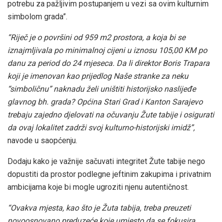
potrebu za pažljivim postupanjem u vezi sa ovim kulturnim
simbolom grada”.
“Riječ je o površini od 959 m2 prostora, a koja bi se
iznajmljivala po minimalnoj cijeni u iznosu 105,00 KM po
danu za period do 24 mjeseca. Da li direktor Boris Trapara
koji je imenovan kao prijedlog Naše stranke za neku
“simboličnu” naknadu želi uništiti historijsko naslijeđe
glavnog bh. grada? Općina Stari Grad i Kanton Sarajevo
trebaju zajedno djelovati na očuvanju Žute tabije i osigurati
da ovaj lokalitet zadrži svoj kulturno-historijski imidž”,
navode u saopćenju.
Dodaju kako je važnije sačuvati integritet Žute tabije nego
dopustiti da prostor podlegne jeftinim zakupima i privatnim
ambicijama koje bi mogle ugroziti njenu autentičnost.
“Ovakva mjesta, kao što je Žuta tabija, treba preuzeti
novoosnovano preduzeće koje umjesto da se fokusira