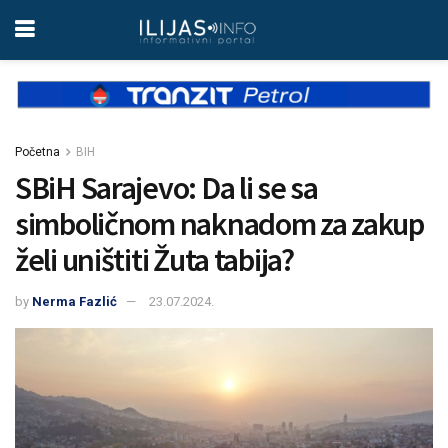
Početna
BIH
SBiH Sarajevo: Da li se sa
simboličnom naknadom za zakup
želi uništiti Žuta tabija?
by
Nerma Fazlić
23.07.2024.