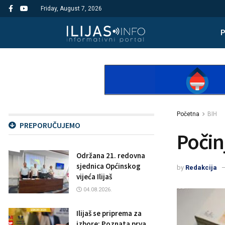
Friday, August 7, 2026
Početna
BIH
PREPORUČUJEMO
Počin
Održana 21. redovna
sjednica Općinskog
by
Redakcija
vijeća Ilijaš
04.08.2026.
Ilijaš se priprema za
izbore: Poznata prva