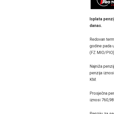
Isplata penz
danas.
Redovan termi
godine pada u
(FZ MIO/PIO)
Najniža penzi
penzija iznos
KM.
Prosječna pen
iznosi 760,9
Penziju za se