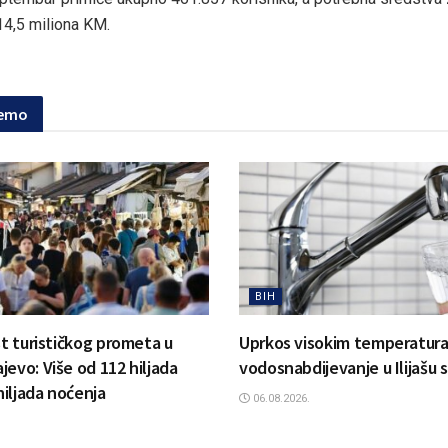
4,5 miliona KM.
jemo
BIH
st turističkog prometa u
Uprkos visokim temperatur
jevo: Više od 112 hiljada
vodosnabdijevanje u Ilijašu 
 hiljada noćenja
06.08.2026.