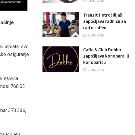
04.07.2026.
Tranzit Petrol Ilijaš
zapošljava radnicu za
očinje
rad u caffeu
23.06.2026.
i isplata, ove
Caffe & Club Dohho
sko osiguranje
zapošljava konobara ili
konobaricu
23.06.2026.
k najviša
znosi 760,03
mbar 373.336,
za isplatu