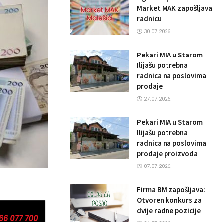
Market MAK zapošljava
radnicu
30.07.2026.
Pekari MIA u Starom
Ilijašu potrebna
radnica na poslovima
prodaje
27.07.2026.
Pekari MIA u Starom
Ilijašu potrebna
radnica na poslovima
prodaje proizvoda
07.07.2026.
Firma BM zapošljava:
Otvoren konkurs za
dvije radne pozicije