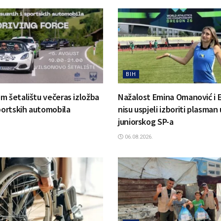
BIH
m šetalištu večeras izložba
Nažalost Emina Omanović i 
sportskih automobila
nisu uspjeli izboriti plasman 
juniorskog SP-a
06.08.2026.