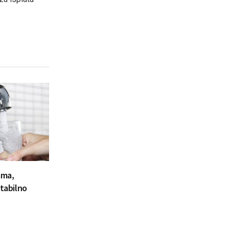
ama,
stabilno