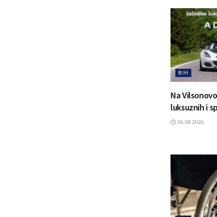
BIH
Na Vilsonovo
luksuznih i 
06.08.2026.