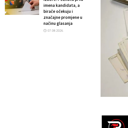
imena kandidata, a
birače očekuju i
značajne promjene u
načinu glasanja
07.08.2026.