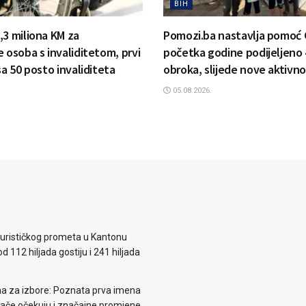
BIH
,3 miliona KM za
Pomozi.ba nastavlja pomoć 
 osoba s invaliditetom, prvi
početka godine podijeljeno 
sa 50 posto invaliditeta
obroka, slijede nove aktivno
05.08.2026.
 turističkog prometa u Kantonu
d 112 hiljada gostiju i 241 hiljada
ema za izbore: Poznata prva imena
irače očekuju i značajne promjene