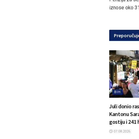
iznose oko 31
Preporuču
BIH
Juli donio ra
Kantonu Sara
gostiju i 241
07.08.2026.