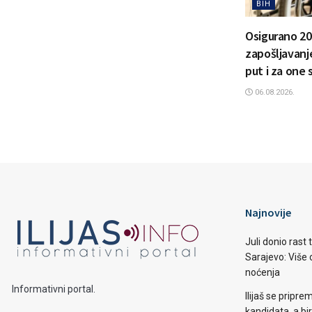
BIH
Osigurano 20
zapošljavanje
put i za one 
06.08.2026.
Najnovije
Juli donio rast
Sarajevo: Više o
noćenja
Informativni portal.
Ilijaš se pripr
kandidata, a b