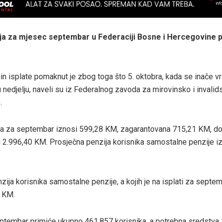
ija za mjesec septembar u Federaciji Bosne i Hercegovine p
n isplate pomaknut je zbog toga što 5. oktobra, kada se inače vrš
 nedjelju, naveli su iz Federalnog zavoda za mirovinsko i invalid
.
ja za septembar iznosi 599,28 KM, zagarantovana 715,21 KM, do
i 2.996,40 KM. Prosječna penzija korisnika samostalne penzije i
zija korisnika samostalne penzije, a kojih je na isplati za septe
8 KM.
ptembar primiće ukupno 461.857 korisnika, a potrebna sredstva 