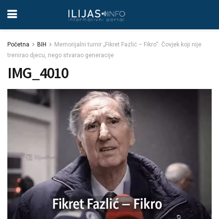
Početna
BIH
Memorijalni turnir „Fikret Fazlić – Fikro“: Čovjek koji nije
trenirao djecu, nego stvarao generacije
IMG_4010