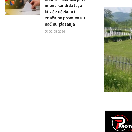
imena kandidata, a
birače očekuju i
značajne promjene u
načinu glasanja
07.08.2026.