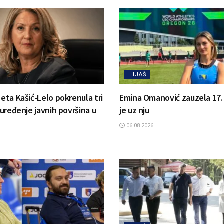
ILIJAŠ
zeta Kašić-Lelo pokrenula tri
Emina Omanović zauzela 17. m
a uređenje javnih površina u
je uz nju
06.08.2026.