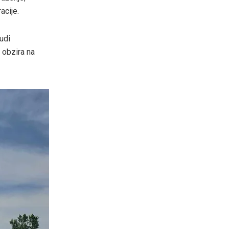
acije.
udi
 obzira na