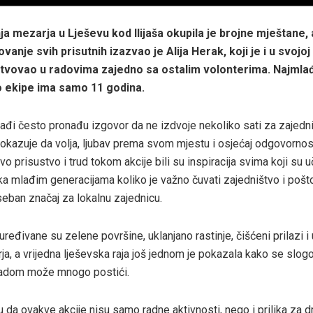
nja mezarja u Lješevu kod Ilijaša okupila je brojne mještane
ovanje svih prisutnih izazvao je Alija Herak, koji je i u svojoj
tvovao u radovima zajedno sa ostalim volonterima. Najmlađ
dio ekipe ima samo 11 godina.
đi često pronađu izgovor da ne izdvoje nekoliko sati za zajedni
pokazuje da volja, ljubav prema svom mjestu i osjećaj odgovornos
o prisustvo i trud tokom akcije bili su inspiracija svima koji su uč
ka mlađim generacijama koliko je važno čuvati zajedništvo i pošt
seban značaj za lokalnu zajednicu.
ređivane su zelene površine, uklanjano rastinje, čišćeni prilazi i
ja, a vrijedna lješevska raja još jednom je pokazala kako se slog
radom može mnogo postići.
u da ovakve akcije nisu samo radne aktivnosti, nego i prilika za d