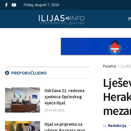
Friday, August 7, 2026
Početna
ILIJAŠ
PREPORUČUJEMO
Lješev
Održana 21. redovna
Herak
sjednica Općinskog
vijeća Ilijaš
mezar
04.08.2026.
Ilijaš se priprema za
by
Redakcija
izbore: Poznata prva