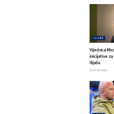
ILIJAŠ
Vijećnica Mir
inicijative z
Ilijašu
07.08.2026.