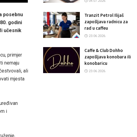
04.07.2026.
, a posebnu
Tranzit Petrol Ilijaš
zapošljava radnicu za
 80. godini
rad u caffeu
i učesnik
23.06.2026.
Caffe & Club Dohho
cu, primjer
zapošljava konobara ili
ti nemaju
konobaricu
estvovali, ali
23.06.2026.
ovati mjesta
 uređivan
om i
ruženje,