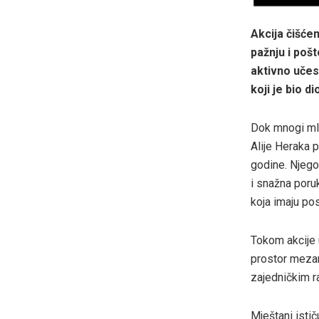
Akcija čišće
pažnju i pošt
aktivno učes
koji je bio 
Dok mnogi mla
Alije Heraka 
godine. Njegov
i snažna poru
koja imaju po
Tokom akcije u
prostor mezar
zajedničkim 
Mještani istič