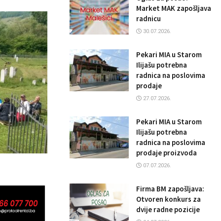
Market MAK zapošljava
radnicu
30.07.2026.
Pekari MIA u Starom
Ilijašu potrebna
radnica na poslovima
prodaje
27.07.2026.
Pekari MIA u Starom
Ilijašu potrebna
radnica na poslovima
prodaje proizvoda
07.07.2026.
Firma BM zapošljava:
Otvoren konkurs za
dvije radne pozicije