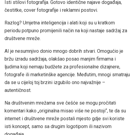
Isti stilovi fotografija. Gotovo identične najave događaja,
čestitke, cover fotografije i reklamni postovi.
Razlog? Umjetna inteligencija i alati koji su u kratkom
periodu potpuno promijenili način na koji nastaje sadržaj za
društvene mreže.
AI je nesumnjivo donio mnogo dobrih stvari. Omogućio je
bržu izradu sadržaja, olakšao posao manjim firmama i
ljudima koji nemaju budžete za profesionalne dizajnere,
fotografe ili marketinške agencije. Međutim, mnogi smatraju
da se u cijeloj toj brzini izgubilo ono najvažnije –
autentičnost.
Na društvenim mrežama sve češće se mogu pročitati
komentari kako „originalna misao više ne postoji“, te da su
internet i društvene mreže postali mjesto gdje svi koriste
isti koncept, samo sa drugim logotipom ili nazivom
događaja.