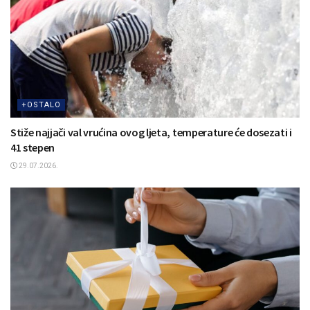
+OSTALO
Stiže najjači val vrućina ovog ljeta, temperature će dosezati i
41 stepen
29.07.2026.