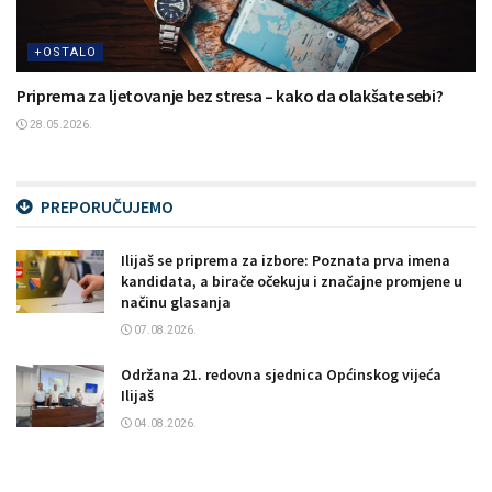
+OSTALO
Priprema za ljetovanje bez stresa – kako da olakšate sebi?
28.05.2026.
PREPORUČUJEMO
Ilijaš se priprema za izbore: Poznata prva imena
kandidata, a birače očekuju i značajne promjene u
načinu glasanja
07.08.2026.
Održana 21. redovna sjednica Općinskog vijeća
Ilijaš
04.08.2026.