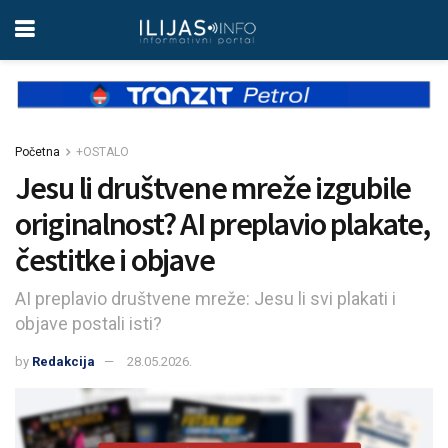
Početna
+OSTALO
Jesu li društvene mreže izgubile
originalnost? AI preplavio plakate,
čestitke i objave
AI preplavio društvene mreže: Jesu li svi plakati i
objave postali isti?
by
Redakcija
28.05.2026.