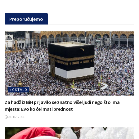
Preporučujemo
+OSTALO
Za hadž iz BiH prijavilo se znatno više ljudi nego što ima
mjesta: Evo ko će imati prednost
30.07.2026.