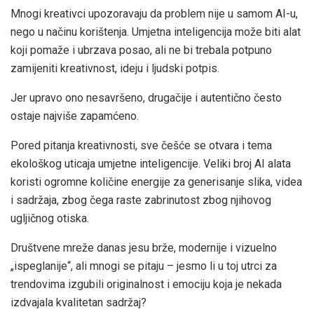
Mnogi kreativci upozoravaju da problem nije u samom AI-u,
nego u načinu korištenja. Umjetna inteligencija može biti alat
koji pomaže i ubrzava posao, ali ne bi trebala potpuno
zamijeniti kreativnost, ideju i ljudski potpis.
Jer upravo ono nesavršeno, drugačije i autentično često
ostaje najviše zapamćeno.
Pored pitanja kreativnosti, sve češće se otvara i tema
ekološkog uticaja umjetne inteligencije. Veliki broj AI alata
koristi ogromne količine energije za generisanje slika, videa
i sadržaja, zbog čega raste zabrinutost zbog njihovog
ugljičnog otiska.
Društvene mreže danas jesu brže, modernije i vizuelno
„ispeglanije“, ali mnogi se pitaju – jesmo li u toj utrci za
trendovima izgubili originalnost i emociju koja je nekada
izdvajala kvalitetan sadržaj?