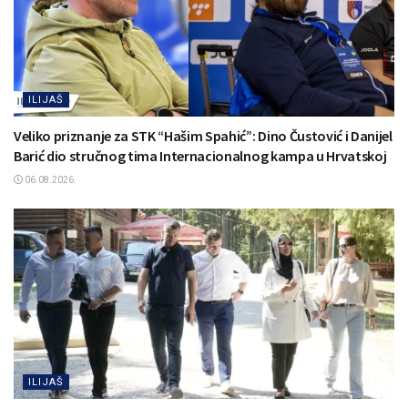
ILIJAŠ
Veliko priznanje za STK “Hašim Spahić”: Dino Čustović i Danijel
Barić dio stručnog tima Internacionalnog kampa u Hrvatskoj
06.08.2026.
ILIJAŠ