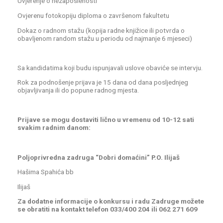
Uvjerenje o nezaposlenosti
Ovjerenu fotokopiju diploma o završenom fakultetu
Dokaz o radnom stažu (kopija radne knjižice ili potvrda o
obavljenom random stažu u periodu od najmanje 6 mjeseci)
Sa kandidatima koji budu ispunjavali uslove obaviće se intervju.
Rok za podnošenje prijava je 15 dana od dana posljednjeg
objavljivanja ili do popune radnog mjesta.
Prijave se mogu dostaviti lično u vremenu od 10-12 sati
svakim radnim danom:
Poljoprivredna zadruga “Dobri domaćini” P.O. Ilijaš
Hašima Spahića bb
Ilijaš
Za dodatne informacije o konkursu i radu Zadruge možete
se obratiti na kontakt telefon 033/400 204 ili 062 271 609