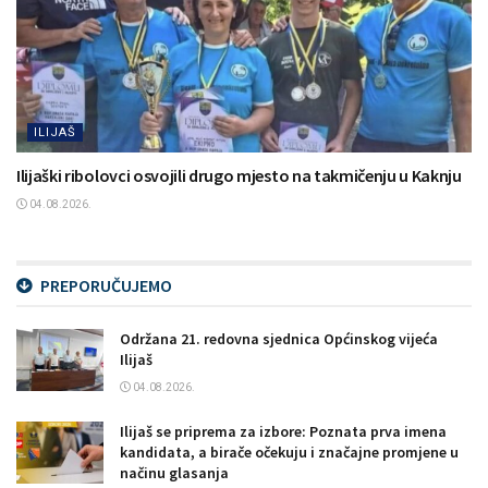
ILIJAŠ
Ilijaški ribolovci osvojili drugo mjesto na takmičenju u Kaknju
04.08.2026.
PREPORUČUJEMO
Održana 21. redovna sjednica Općinskog vijeća
Ilijaš
04.08.2026.
Ilijaš se priprema za izbore: Poznata prva imena
kandidata, a birače očekuju i značajne promjene u
načinu glasanja