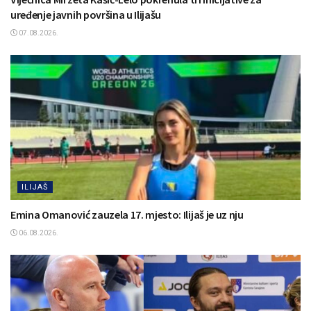
uređenje javnih površina u Ilijašu
07.08.2026.
ILIJAŠ
Emina Omanović zauzela 17. mjesto: Ilijaš je uz nju
06.08.2026.