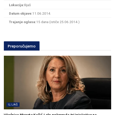
Lokacija:
Ilijaš
Datum objave:
11.06.2014.
Trajanje oglasa:
15 dana (ističe 25.06.2014.)
Preporučujemo
ILIJAŠ
Vijećnica Mirzeta Kašić-Lelo pokrenula tri inicijative za