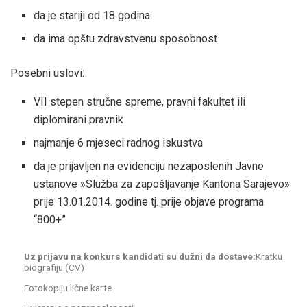
da je stariji od 18 godina
da ima opštu zdravstvenu sposobnost
Posebni uslovi:
VII stepen stručne spreme, pravni fakultet ili
diplomirani pravnik
najmanje 6 mjeseci radnog iskustva
da je prijavljen na evidenciju nezaposlenih Javne
ustanove »Služba za zapošljavanje Kantona Sarajevo»
prije 13.01.2014. godine tj. prije objave programa
“800+”
Uz prijavu na konkurs kandidati su dužni da dostave:
Kratku
biografiju (CV)
Fotokopiju lične karte