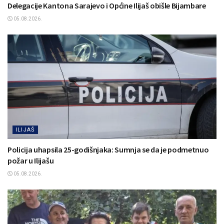
Delegacije Kantona Sarajevo i Općine Ilijaš obišle Bijambare
05.08.2026.
ILIJAŠ
Policija uhapsila 25-godišnjaka: Sumnja se da je podmetnuo
požar u Ilijašu
05.08.2026.