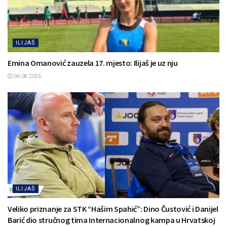
ILIJAŠ
Emina Omanović zauzela 17. mjesto: Ilijaš je uz nju
06.08.2026.
ILIJAŠ
Veliko priznanje za STK “Hašim Spahić”: Dino Čustović i Danijel
Barić dio stručnog tima Internacionalnog kampa u Hrvatskoj