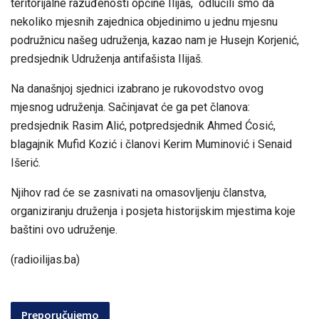
teritorijalne razuđenosti općine Ilijaš, odlučili smo da
nekoliko mjesnih zajednica objedinimo u jednu mjesnu
podružnicu našeg udruženja, kazao nam je Husejn Korjenić,
predsjednik Udruženja antifašista Ilijaš.
Na današnjoj sjednici izabrano je rukovodstvo ovog
mjesnog udruženja. Sačinjavat će ga pet članova:
predsjednik Rasim Alić, potpredsjednik Ahmed Ćosić,
blagajnik Mufid Kozić i članovi Kerim Muminović i Senaid
Išerić.
Njihov rad će se zasnivati na omasovljenju članstva,
organiziranju druženja i posjeta historijskim mjestima koje
baštini ovo udruženje.
(radioilijas.ba)
Preporučujemo