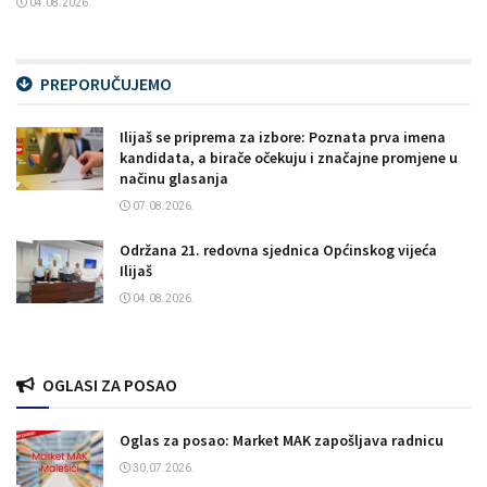
04.08.2026.
PREPORUČUJEMO
Ilijaš se priprema za izbore: Poznata prva imena
kandidata, a birače očekuju i značajne promjene u
načinu glasanja
07.08.2026.
Održana 21. redovna sjednica Općinskog vijeća
Ilijaš
04.08.2026.
OGLASI ZA POSAO
Oglas za posao: Market MAK zapošljava radnicu
30.07.2026.