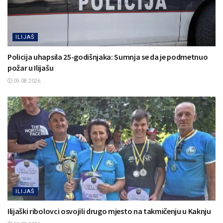
ILIJAŠ
Policija uhapsila 25-godišnjaka: Sumnja se da je podmetnuo
požar u Ilijašu
05.08.2026.
ILIJAŠ
Ilijaški ribolovci osvojili drugo mjesto na takmičenju u Kaknju