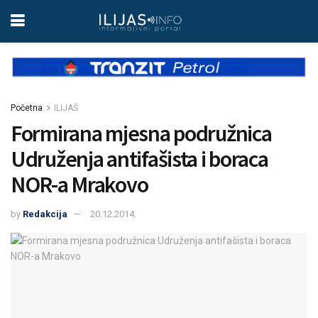
Početna
ILIJAŠ
Formirana mjesna podružnica
Udruženja antifašista i boraca
NOR-a Mrakovo
by
Redakcija
20.12.2014.