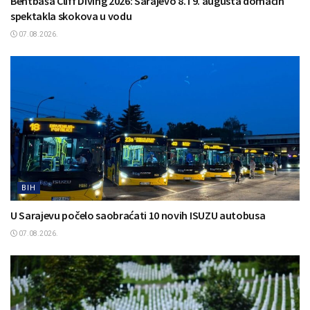
Bentbaša Cliff Diving 2026: Sarajevo 8. i 9. augusta domaćin
spektakla skokova u vodu
07.08.2026.
BIH
U Sarajevu počelo saobraćati 10 novih ISUZU autobusa
07.08.2026.