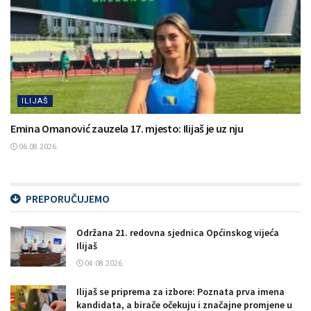
ILIJAŠ
Emina Omanović zauzela 17. mjesto: Ilijaš je uz nju
06.08.2026.
PREPORUČUJEMO
Održana 21. redovna sjednica Općinskog vijeća
Ilijaš
04.08.2026.
Ilijaš se priprema za izbore: Poznata prva imena
kandidata, a birače očekuju i značajne promjene u