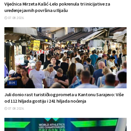
Vijećnica Mirzeta Kašić-Lelo pokrenula tri inicijative za
uređenje javnih površina u Ilijašu
07.08.2026.
BIH
Juli donio rast turističkog prometa u Kantonu Sarajevo: Više
od 112 hiljada gostiju i 241 hiljada noćenja
07.08.2026.