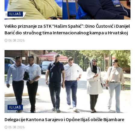
ILIJAŠ
Veliko priznanje za STK “Hašim Spahić”: Dino Čustović i Danijel
Barić dio stručnog tima Internacionalnog kampa u Hrvatskoj
06.08.2026.
ILIJAŠ
Delegacije Kantona Sarajevo i Općine Ilijaš obišle Bijambare
05.08.2026.