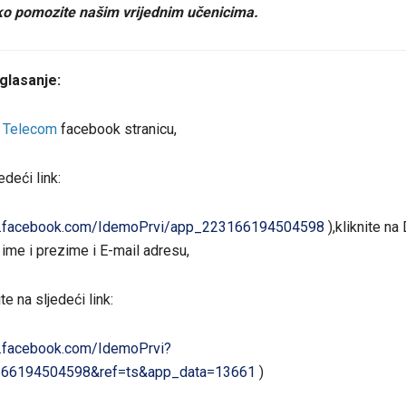
ko pomozite našim vrijednim učenicima.
glasanje:
 Telecom
facebook stranicu,
edeći link:
w.facebook.com/IdemoPrvi/app_223166194504598
),kliknite na
 ime i prezime i E-mail adresu,
te na sljedeći link:
.facebook.com/IdemoPrvi?
66194504598&ref=ts&app_data=13661
)