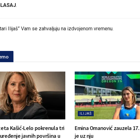
GLASAJ
.
tari Ilijaš” Vam se zahvaljuju na izdvojenom vremenu.
jemo
ILIJAŠ
zeta Kašić-Lelo pokrenula tri
Emina Omanović zauzela 17. m
a uređenje javnih površina u
je uz nju