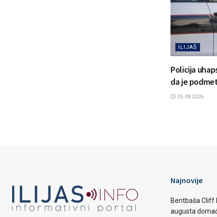
ILIJAŠ
Policija uhap
da je podmetn
05.08.2026.
Najnovije
Bentbaša Cliff D
augusta domaći