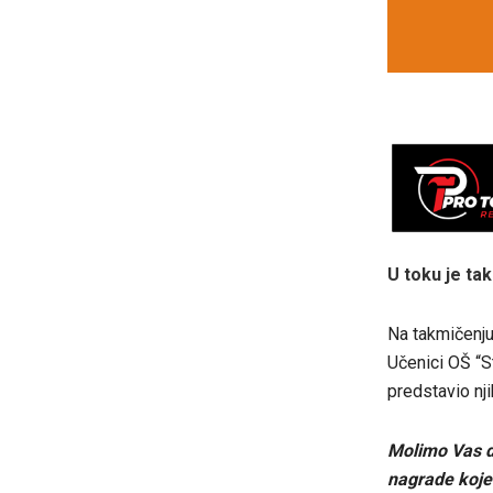
U toku je ta
Na takmičenju 
Učenici OŠ “St
predstavio nji
Molimo Vas d
nagrade koje 