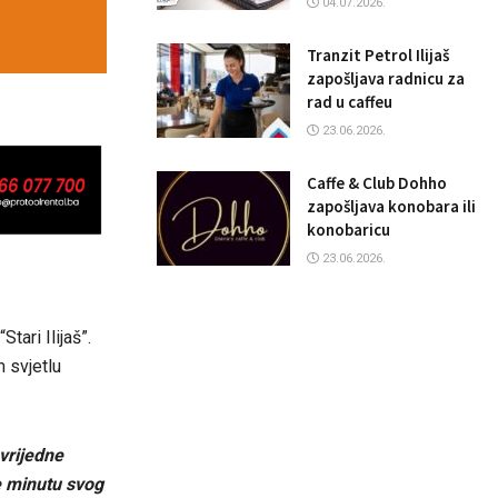
04.07.2026.
Tranzit Petrol Ilijaš
zapošljava radnicu za
rad u caffeu
23.06.2026.
Caffe & Club Dohho
zapošljava konobara ili
konobaricu
23.06.2026.
tari Ilijaš”.
m svjetlu
vrijedne
e minutu svog