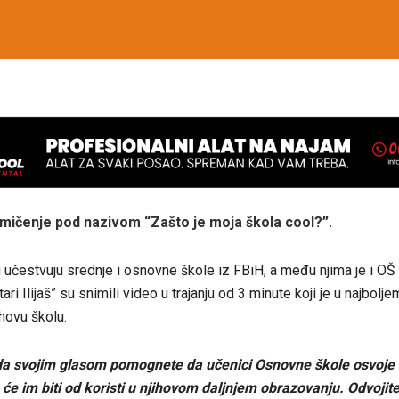
kmičenje pod nazivom “Zašto je moja škola cool?”.
učestvuju srednje i osnovne škole iz FBiH, a među njima je i OŠ “S
ari Ilijaš” su snimili video u trajanju od 3 minute koji je u najbolje
hovu školu.
a svojim glasom pomognete da učenici Osnovne škole osvoje 
će im biti od koristi u njihovom daljnjem obrazovanju. Odvojit