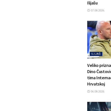
Ilijašu
07.08.2026.
ILIJAŠ
Veliko prizn
Dino Čustović
tima Interna
Hrvatskoj
06.08.2026.