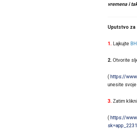
vremena i ta
Uputstvo za 
1.
Lajkujte
BH
2.
Otvorite slj
(
https://ww
unesite svoje
3.
Zatim klikni
(
https://www
sk=app_2231