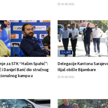
06.08.2026.
ILIJAŠ
anje za STK “Hašim Spahić”:
Delegacije Kantona Sarajevo
 i Danijel Barić dio stručnog
Ilijaš obišle Bijambare
cionalnog kampa u
05.08.2026.