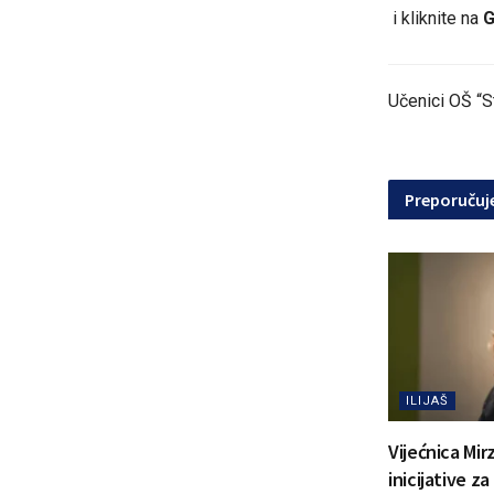
i kliknite na
Učenici OŠ “S
Preporuču
ILIJAŠ
Vijećnica Mir
inicijative z