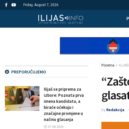
Friday, August 7, 2026
Početna
ILIJAŠ
PREPORUČUJEMO
“Zašt
Ilijaš se priprema za
glasat
izbore: Poznata prva
imena kandidata, a
birače očekuju i
by
Redakcija
značajne promjene u
načinu glasanja
07.08.2026.