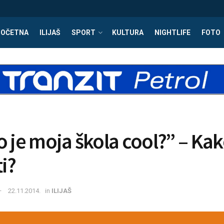
POČETNA
ILIJAŠ
SPORT
KULTURA
NIGHTLIFE
FOTO
o je moja škola cool?” – Ka
i?
22.11.2014.
in
ILIJAŠ