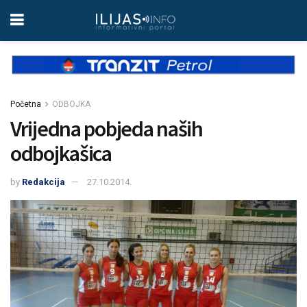
Početna
ODBOJKA
Vrijedna pobjeda naših
odbojkašica
by
Redakcija
27.10.2014.