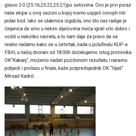
glasio 3:0 (25:16,25:22,25:21)po setovima. Ovo je prvi poraz
naše ekipe u ovoj sezoni u kojoj nismo uspjeli osvojiti niti
jedan bod. Iako se utakmica izgubila, ono što nas raduje je
činjenica da smo u nekim dijelovima meča igrali vrlo dobro i
vodili u nekoliko navrata, a to nam daje za pravo da se
realno nadamo kako se u četvrtak, kada u polufinalu KUP-a
FBiH, u našoj dvorani od 18:00h dočekujemo istog protivnika
OK”Kakanj”, možemo nadati pozitivnom rezultatu i naravno
pobjedi i prolazu u finale, kaže potpredsjednik OK “Ilijaš”
Mirsad Kadrić.