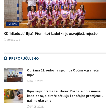
ILIJAŠ
KK “Mladost” Ilijaš: Pionirke i kadetkinje osvojile 3. mjesto
20.06.2026.
PREPORUČUJEMO
Održana 21. redovna sjednica Općinskog vijeća
Ilijaš
04.08.2026.
Ilijaš se priprema za izbore: Poznata prva imena
kandidata, a birače očekuju i značajne promjene u
načinu glasanja
07.08.2026.