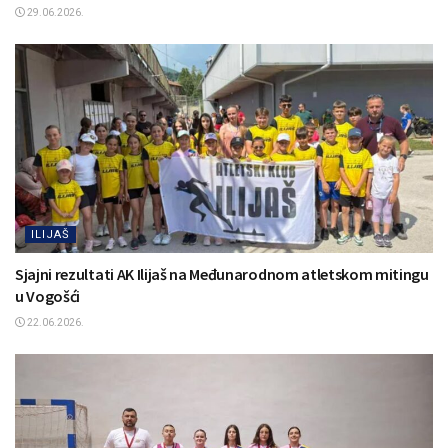
29.06.2026.
ILIJAŠ
Sjajni rezultati AK Ilijaš na Međunarodnom atletskom mitingu
u Vogošći
22.06.2026.