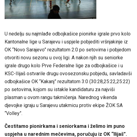
U nedelju su najmlađe odbojkašice pionirke igrale prvo kolo
Kantonalne lige u Sarajevu i uspjele pobjediti vršnjakinje iz
OK “Novo Sarajevo” rezultatom 2:0 po setovima i pobjedom
otvoriti novu sezonu u ovoj ligi. A nakon njih su seniorke
igrale drugo kolo Prve Federalne lige za odbojkašice i u
KSC-Ilijaš ostvarile drugu ovosezonsku pobjedu, savladavši
odbojkašice OK “Kakanj” rezultatom 3:0 (30:28,25:22,25:22)
po setovima, kojom su istakle kandidaturu za najviši
plasman u ovom rangu takmičenja. Narednog vikenda
djevojke igraju u Sarajevu utakmicu protiv ekipe ŽOK SA
“Volley”.
Čestitamo pionirkama i seniorkama i želimo im puno
uspjeha u narednim mečevima, poručuju iz OK “Ilijaš”.