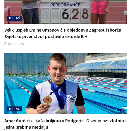
ILIJAŠ
Veliki uspjeh Emine Omanović: Pobjedom u Zagrebu izborila
Svjetsko prvenstvo i postavila rekorde BiH
06.07.2026.
ILIJAŠ
Amar Gurdić iz Ilijaša briljirao u Podgorici: Osvojio pet zlatnih i
jednu srebrnu medalju