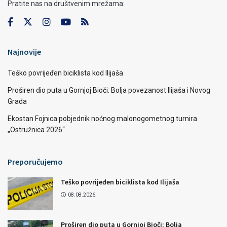
Pratite nas na društvenim mrežama:
Najnovije
Teško povrijeđen biciklista kod Ilijaša
Proširen dio puta u Gornjoj Bioči: Bolja povezanost Ilijaša i Novog
Grada
Ekostan Fojnica pobjednik noćnog malonogometnog turnira
„Ostružnica 2026“
Preporučujemo
Teško povrijeđen biciklista kod Ilijaša
08.08.2026.
Proširen dio puta u Gornjoj Bioči: Bolja