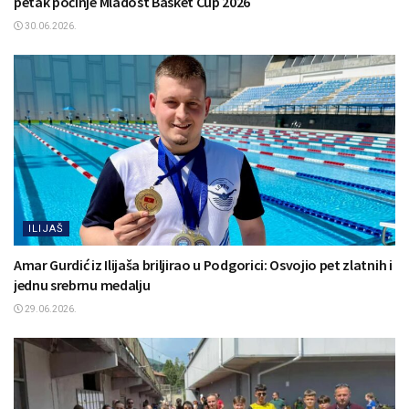
petak počinje Mladost Basket Cup 2026
30.06.2026.
ILIJAŠ
Amar Gurdić iz Ilijaša briljirao u Podgorici: Osvojio pet zlatnih i
jednu srebrnu medalju
29.06.2026.