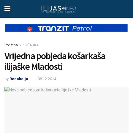
Početna
KOŠARKA
Vrijedna pobjeda košarkaša
ilijaške Mladosti
by
Redakcija
08.12.2014.