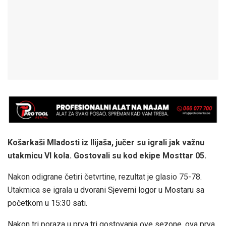
Košarkaši Mladosti iz Ilijaša, jučer su igrali jak važnu
utakmicu VI kola. Gostovali su kod ekipe Mosttar 05.
Nakon odigrane četiri četvrtine, rezultat je glasio 75-78.
Utakmica se igrala
u dvorani Sjeverni logor u Mostaru sa
početkom u 15:30 sati.
Nakon tri poraza u prva tri gostovanja ove sezone, ova prva