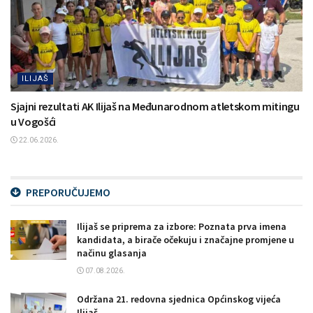
ILIJAŠ
Sjajni rezultati AK Ilijaš na Međunarodnom atletskom mitingu
u Vogošći
22.06.2026.
PREPORUČUJEMO
Ilijaš se priprema za izbore: Poznata prva imena
kandidata, a birače očekuju i značajne promjene u
načinu glasanja
07.08.2026.
Održana 21. redovna sjednica Općinskog vijeća
Ilijaš