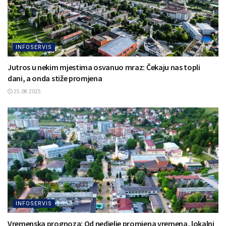
INFOSERVIS
Jutros u nekim mjestima osvanuo mraz: Čekaju nas topli
dani, a onda stiže promjena
25.08.2025.
INFOSERVIS
Vremenska prognoza: Od nedjelje promjena vremena, lokalni