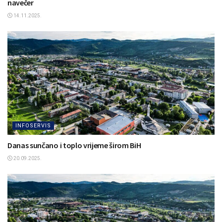
navečer
14.11.2025.
INFOSERVIS
Danas sunčano i toplo vrijeme širom BiH
20.09.2025.