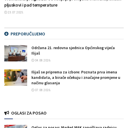
pljuskovi i pad temperature
23.07.2025.
PREPORUČUJEMO
Održana 21. redovna sjednica Općinskog vijeća
Ilijaš
04.08.2026.
Ilijaš se priprema za izbore: Poznata prva imena
kandidata, a birače očekuju i značajne promjene u
načinu glasanja
07.08.2026.
OGLASI ZA POSAO
Oglas za posao: Market MAK zapošljava radnicu