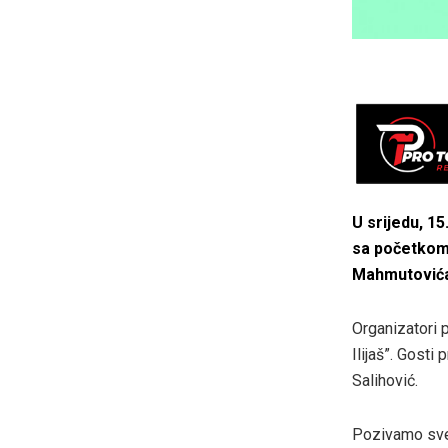
U srijedu, 1
sa početkom
Mahmutović
Organizatori 
Ilijaš”. Gosti
Salihović.
Pozivamo sve 