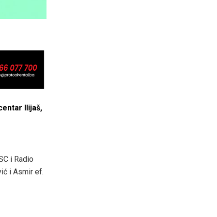
ntar Ilijaš,
KSC i Radio
ić i Asmir ef.