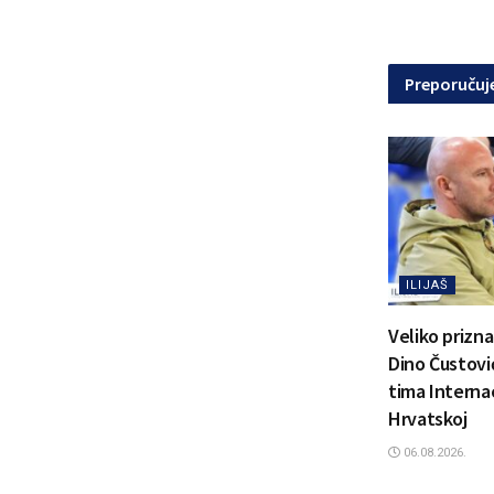
Preporuču
ILIJAŠ
Veliko prizn
Dino Čustović
tima Interna
Hrvatskoj
06.08.2026.