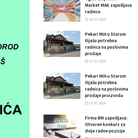
Market MAK zapošljava
radnicu
30.07.2026.
Pekari MIA u Starom
Ilijašu potrebna
radnica na poslovima
prodaje
27.07.2026.
Pekari MIA u Starom
Ilijašu potrebna
radnica na poslovima
prodaje proizvoda
07.07.2026.
Firma BM zapošljava:
Otvoren konkurs za
dvije radne pozicije