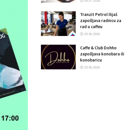
04.07.2026.
Tranzit Petrol Ilijaš
zapošljava radnicu za
rad u caffeu
23.06.2026.
Caffe & Club Dohho
zapošljava konobara ili
konobaricu
23.06.2026.