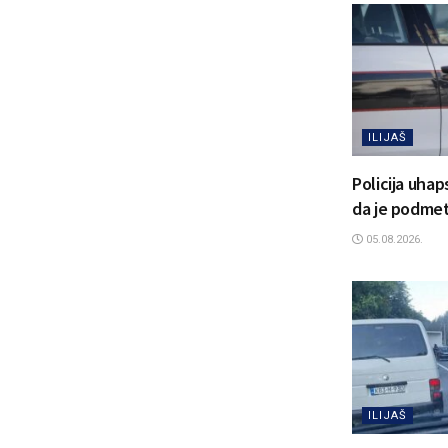
ILIJAŠ
Policija uhap
da je podmetn
05.08.2026.
ILIJAŠ