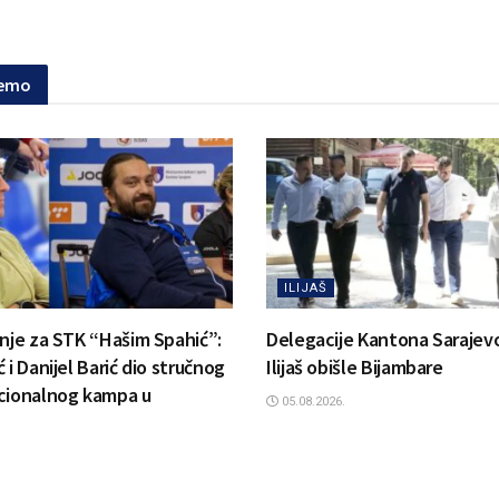
jemo
ILIJAŠ
anje za STK “Hašim Spahić”:
Delegacije Kantona Sarajevo
 i Danijel Barić dio stručnog
Ilijaš obišle Bijambare
cionalnog kampa u
05.08.2026.