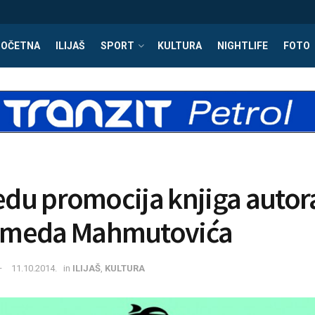
POČETNA
ILIJAŠ
SPORT
KULTURA
NIGHTLIFE
FOTO
jedu promocija knjiga autor
meda Mahmutovića
11.10.2014.
in
ILIJAŠ
,
KULTURA