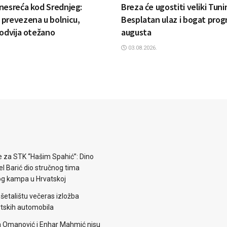
nesreća kod Srednjeg:
Breza će ugostiti veliki Tun
prevezena u bolnicu,
Besplatan ulaz i bogat prog
 odvija otežano
augusta
03.08.2026.
e za STK “Hašim Spahić”: Dino
jel Barić dio stručnog tima
og kampa u Hrvatskoj
šetalištu večeras izložba
rtskih automobila
 Omanović i Enhar Mahmić nisu