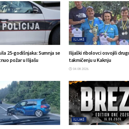
ILIJAŠ
sila 25-godišnjaka: Sumnja se
Ilijaški ribolovci osvojili dr
uo požar u Ilijašu
takmičenju u Kaknju
04.08.2026.
ILIJAŠ