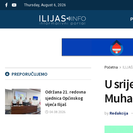
Thursday, August 6, 2026
Početna
ILIJAŠ
PREPORUČUJEMO
U sri
Održana 21. redovna
Muha
sjednica Općinskog
vijeća Ilijaš
04.08.2026.
by
Redakcija