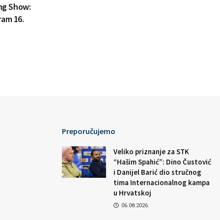
ing Show:
ram 16.
Preporučujemo
Veliko priznanje za STK
“Hašim Spahić”: Dino Čustović
i Danijel Barić dio stručnog
tima Internacionalnog kampa
u Hrvatskoj
06.08.2026.