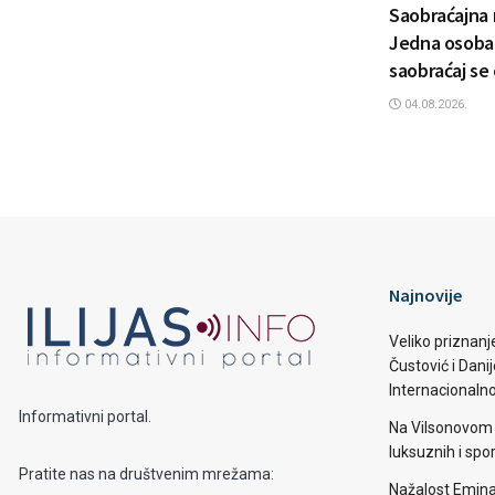
Saobraćajna 
Jedna osoba 
saobraćaj se
04.08.2026.
Najnovije
Veliko priznanj
Čustović i Dani
Internacionaln
Informativni portal.
Na Vilsonovom 
luksuznih i spo
Pratite nas na društvenim mrežama:
Nažalost Emina