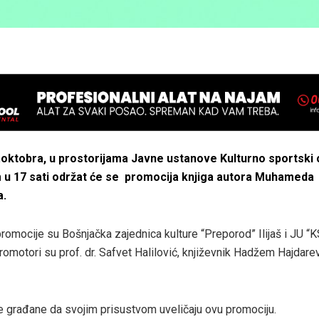
5.oktobra, u prostorijama Javne ustanove Kulturno sportski ce
 u 17 sati održat će se promocija knjiga autora Muhameda
a.
promocije su Bošnjačka zajednica kulture “Preporod” Ilijaš i JU “
 promotori su prof. dr. Safvet Halilović, književnik Hadžem Hajdarev
građane da svojim prisustvom uveličaju ovu promociju.