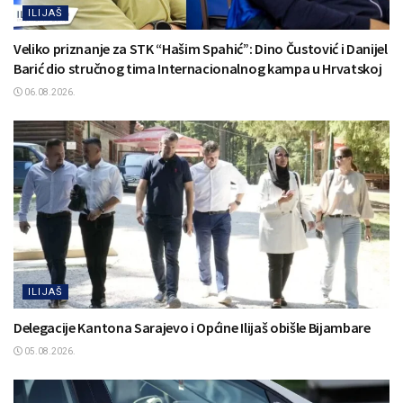
ILIJAŠ
Veliko priznanje za STK “Hašim Spahić”: Dino Čustović i Danijel
Barić dio stručnog tima Internacionalnog kampa u Hrvatskoj
06.08.2026.
ILIJAŠ
Delegacije Kantona Sarajevo i Općine Ilijaš obišle Bijambare
05.08.2026.