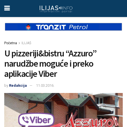
Početna
ILIJAŠ
U pizzeriji&bistru “Azzuro”
narudžbe moguće i preko
aplikacije Viber
by
Redakcija
11.03.2016.