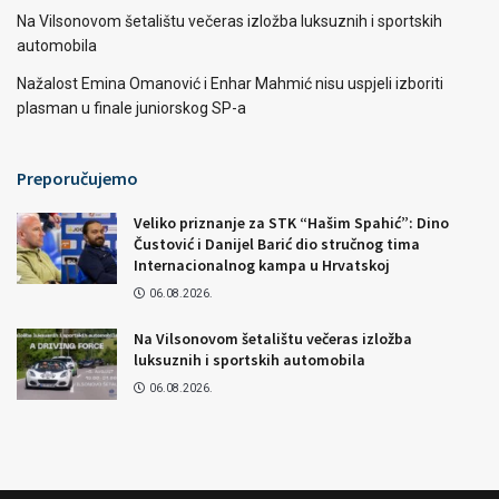
Na Vilsonovom šetalištu večeras izložba luksuznih i sportskih
automobila
Nažalost Emina Omanović i Enhar Mahmić nisu uspjeli izboriti
plasman u finale juniorskog SP-a
Preporučujemo
Veliko priznanje za STK “Hašim Spahić”: Dino
Čustović i Danijel Barić dio stručnog tima
Internacionalnog kampa u Hrvatskoj
06.08.2026.
Na Vilsonovom šetalištu večeras izložba
luksuznih i sportskih automobila
06.08.2026.