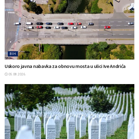
BIH
Uskoro javna nabavka za obnovu mosta u ulici Ive Andrića
05.08.2026.