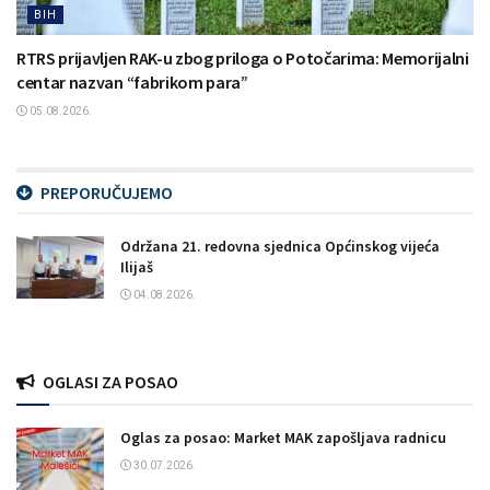
BIH
RTRS prijavljen RAK-u zbog priloga o Potočarima: Memorijalni
centar nazvan “fabrikom para”
05.08.2026.
PREPORUČUJEMO
Održana 21. redovna sjednica Općinskog vijeća
Ilijaš
04.08.2026.
OGLASI ZA POSAO
Oglas za posao: Market MAK zapošljava radnicu
30.07.2026.