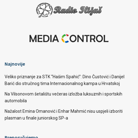
Najnovije
Veliko priznanje za STK “Hašim Spahić”: Dino Čustović i Danijel
Barić dio stručnog tima Internacionalnog kampa u Hrvatskoj
Na Vilsonovom šetalištu večeras izložba luksuznih i sportskih
automobila
Nažalost Emina Omanović i Enhar Mahmić nisu uspjeli izboriti
plasman u finale juniorskog SP-a
Preporučujemo