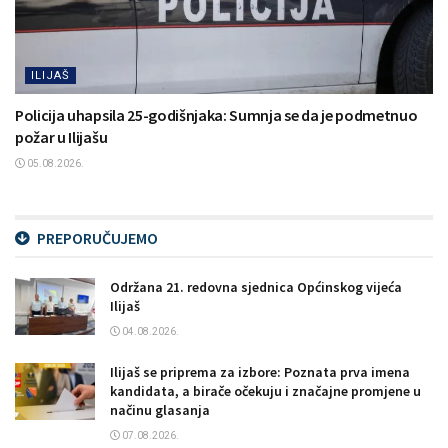
ILIJAŠ
Policija uhapsila 25-godišnjaka: Sumnja se da je podmetnuo
požar u Ilijašu
05.08.2026.
PREPORUČUJEMO
Održana 21. redovna sjednica Općinskog vijeća
Ilijaš
04.08.2026.
Ilijaš se priprema za izbore: Poznata prva imena
kandidata, a birače očekuju i značajne promjene u
načinu glasanja
07.08.2026.