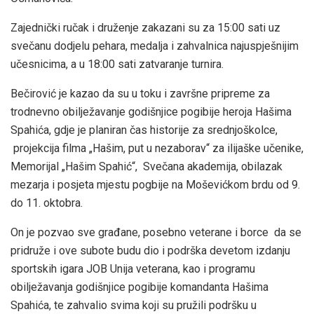
Zajednički ručak i druženje zakazani su za 15:00 sati uz
svečanu dodjelu pehara, medalja i zahvalnica najuspješnijim
učesnicima, a u 18:00 sati zatvaranje turnira.
Bečirović je kazao da su u toku i završne pripreme za
trodnevno obilježavanje godišnjice pogibije heroja Hašima
Spahića, gdje je planiran čas historije za srednjoškolce,
projekcija filma „Hašim, put u nezaborav“ za ilijaške učenike,
Memorijal „Hašim Spahić“, Svečana akademija, obilazak
mezarja i posjeta mjestu pogbije na Moševićkom brdu od 9.
do 11. oktobra.
On je pozvao sve građane, posebno veterane i borce da se
pridruže i ove subote budu dio i podrška devetom izdanju
sportskih igara JOB Unija veterana, kao i programu
obilježavanja godišnjice pogibije komandanta Hašima
Spahića, te zahvalio svima koji su pružili podršku u