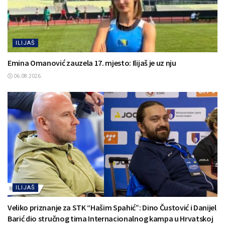
ILIJAŠ
Emina Omanović zauzela 17. mjesto: Ilijaš je uz nju
06.08.2026.
ILIJAŠ
Veliko priznanje za STK “Hašim Spahić”: Dino Čustović i Danijel
Barić dio stručnog tima Internacionalnog kampa u Hrvatskoj