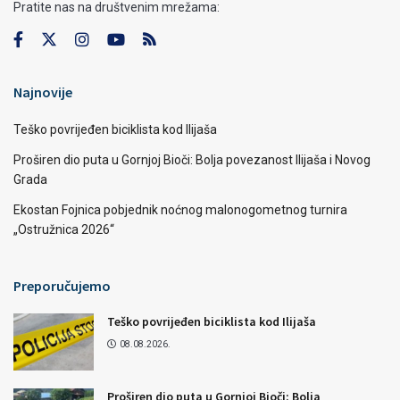
Pratite nas na društvenim mrežama:
Najnovije
Teško povrijeđen biciklista kod Ilijaša
Proširen dio puta u Gornjoj Bioči: Bolja povezanost Ilijaša i Novog
Grada
Ekostan Fojnica pobjednik noćnog malonogometnog turnira
„Ostružnica 2026“
Preporučujemo
Teško povrijeđen biciklista kod Ilijaša
08.08.2026.
Proširen dio puta u Gornjoj Bioči: Bolja