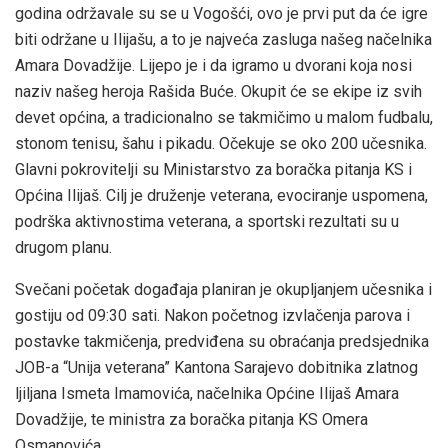
godina održavale su se u Vogošći, ovo je prvi put da će igre
biti održane u Ilijašu, a to je najveća zasluga našeg načelnika
Amara Dovadžije. Lijepo je i da igramo u dvorani koja nosi
naziv našeg heroja Rašida Buće. Okupit će se ekipe iz svih
devet općina, a tradicionalno se takmičimo u malom fudbalu,
stonom tenisu, šahu i pikadu. Očekuje se oko 200 učesnika.
Glavni pokrovitelji su Ministarstvo za boračka pitanja KS i
Općina Ilijaš. Cilj je druženje veterana, evociranje uspomena,
podrška aktivnostima veterana, a sportski rezultati su u
drugom planu.
Svečani početak događaja planiran je okupljanjem učesnika i
gostiju od 09:30 sati. Nakon početnog izvlačenja parova i
postavke takmičenja, predviđena su obraćanja predsjednika
JOB-a “Unija veterana” Kantona Sarajevo dobitnika zlatnog
ljiljana Ismeta Imamovića, načelnika Općine Ilijaš Amara
Dovadžije, te ministra za boračka pitanja KS Omera
Osmanovića.