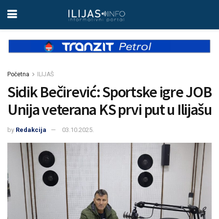
Početna
ILIJAŠ
Sidik Bečirević: Sportske igre JOB
Unija veterana KS prvi put u Ilijašu
by
Redakcija
03.10.2025.