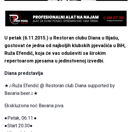
U petak (6.11.2015.) u Restoran clubu Diana u Ilijašu,
gostovat će jedna od najboljih klubskih pjevačića u BiH,
Ruža Efendić, koja će vas oduševiti sa širokim
repertoarom pjesama u jedinstvenoj izvedbi.
Diana predstavlja
★♫Ruža Efendić @ Restoran club Diana supported by
Bavaria beer♫★
Ekskluzivna noć Bavaria piva.
●Petak, 06.11.●
●Start 20:30●