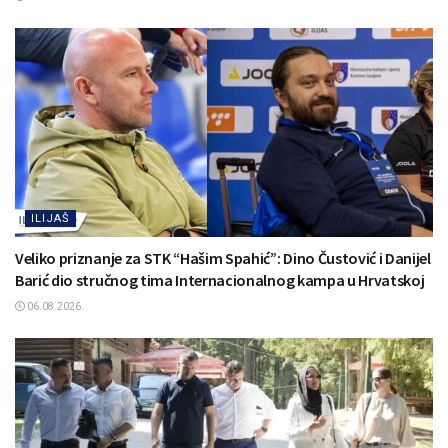
ILIJAŠ
Veliko priznanje za STK “Hašim Spahić”: Dino Čustović i Danijel
Barić dio stručnog tima Internacionalnog kampa u Hrvatskoj
06.08.2026.