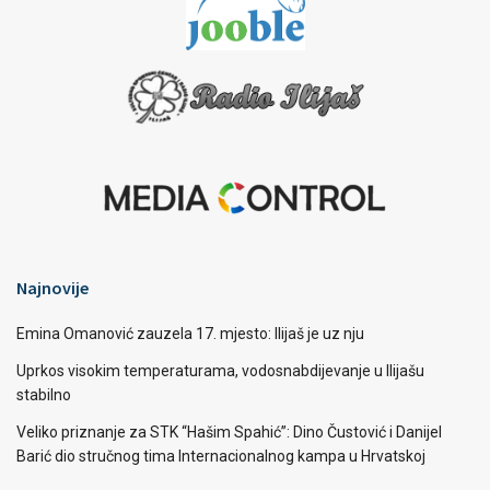
Najnovije
Emina Omanović zauzela 17. mjesto: Ilijaš je uz nju
Uprkos visokim temperaturama, vodosnabdijevanje u Ilijašu
stabilno
Veliko priznanje za STK “Hašim Spahić”: Dino Čustović i Danijel
Barić dio stručnog tima Internacionalnog kampa u Hrvatskoj