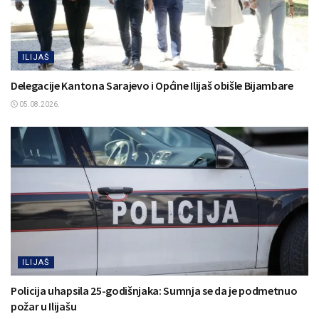
ILIJAŠ
Delegacije Kantona Sarajevo i Općine Ilijaš obišle Bijambare
05.08.2026.
ILIJAŠ
Policija uhapsila 25-godišnjaka: Sumnja se da je podmetnuo
požar u Ilijašu