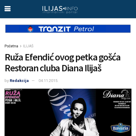
Početna
ILIJAŠ
Ruža Efendić ovog petka gošća
Restoran cluba Diana Ilijaš
by
Redakcija
04.11.2015.