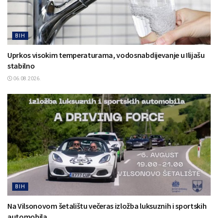
BIH
Uprkos visokim temperaturama, vodosnabdijevanje u Ilijašu
stabilno
06.08.2026.
BIH
Na Vilsonovom šetalištu večeras izložba luksuznih i sportskih
automobila