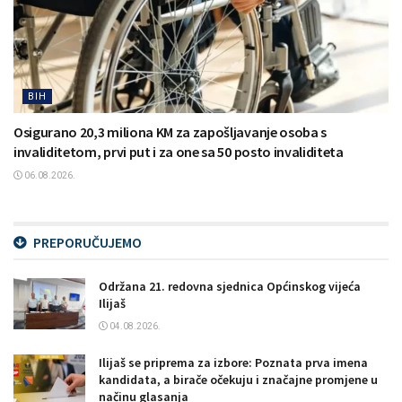
BIH
Osigurano 20,3 miliona KM za zapošljavanje osoba s
invaliditetom, prvi put i za one sa 50 posto invaliditeta
06.08.2026.
PREPORUČUJEMO
Održana 21. redovna sjednica Općinskog vijeća
Ilijaš
04.08.2026.
Ilijaš se priprema za izbore: Poznata prva imena
kandidata, a birače očekuju i značajne promjene u
načinu glasanja