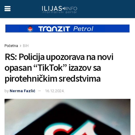
Početna
BIH
RS: Policija upozorava na novi
opasan “TikTok” izazov sa
pirotehničkim sredstvima
by
Nerma Fazlić
16.12.2024.