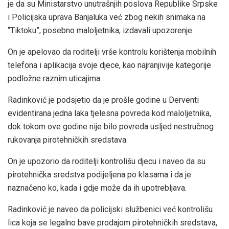
je da su Ministarstvo unutrašnjih poslova Republike Srpske
i Policijska uprava Banjaluka već zbog nekih snimaka na
“Tiktoku”, posebno maloljetnika, izdavali upozorenje.
On je apelovao da roditelji vrše kontrolu korištenja mobilnih
telefona i aplikacija svoje djece, kao najranjivije kategorije
podložne raznim uticajima.
Radinković je podsjetio da je prošle godine u Derventi
evidentirana jedna laka tjelesna povreda kod maloljetnika,
dok tokom ove godine nije bilo povreda usljed nestručnog
rukovanja pirotehničkih sredstava.
On je upozorio da roditelji kontrolišu djecu i naveo da su
pirotehnička sredstva podijeljena po klasama i da je
naznačeno ko, kada i gdje može da ih upotrebljava.
Radinković je naveo da policijski službenici već kontrolišu
lica koja se legalno bave prodajom pirotehničkih sredstava,