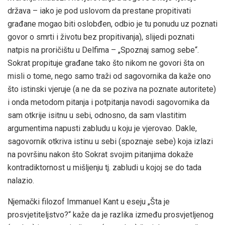
država – iako je pod uslovom da prestane propitivati
građane mogao biti oslobđen, odbio je tu ponudu uz poznati
govor o smrti i životu bez propitivanja), slijedi poznati
natpis na proričištu u Delfima – „Spoznaj samog sebe“.
Sokrat propituje građane tako što nikom ne govori šta on
misli o tome, nego samo traži od sagovornika da kaže ono
što istinski vjeruje (a ne da se poziva na poznate autoritete)
i onda metodom pitanja i potpitanja navodi sagovornika da
sam otkrije isitnu u sebi, odnosno, da sam vlastitim
argumentima napusti zabludu u koju je vjerovao. Dakle,
sagovornik otkriva istinu u sebi (spoznaje sebe) koja izlazi
na površinu nakon što Sokrat svojim pitanjima dokaže
kontradiktornost u mišljenju tj. zabludi u kojoj se do tada
nalazio.
Njemački filozof Immanuel Kant u eseju „Šta je
prosvjetiteljstvo?“ kaže da je razlika između prosvjetljenog