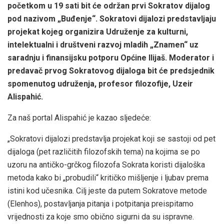
početkom u 19 sati bit će održan prvi Sokratov dijalog
pod nazivom „Buđenje“. Sokratovi dijalozi predstavljaju
projekat kojeg organizira Udruženje za kulturni,
intelektualni i društveni razvoj mladih „Znamen“ uz
saradnju i finansijsku potporu Općine Ilijaš. Moderator i
predavač prvog Sokratovog dijaloga bit će predsjednik
spomenutog udruženja, profesor filozofije, Uzeir
Alispahić.
Za naš portal Alispahić je kazao sljedeće:
„Sokratovi dijalozi predstavlja projekat koji se sastoji od pet
dijaloga (pet različitih filozofskih tema) na kojima se po
uzoru na antičko-grčkog filozofa Sokrata koristi dijaloška
metoda kako bi „probudili“ kritičko mišljenje i ljubav prema
istini kod učesnika. Cilj jeste da putem Sokratove metode
(Elenhos), postavljanja pitanja i potpitanja preispitamo
vrijednosti za koje smo obično sigurni da su ispravne.