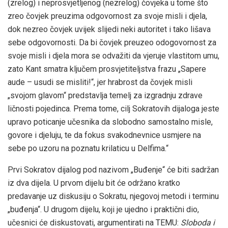
(zrelog) i neprosvjetljenog (nezrelog) čovjeka u tome što
zreo čovjek preuzima odgovornost za svoje misli i djela,
dok nezreo čovjek uvijek slijedi neki autoritet i tako lišava
sebe odgovornosti. Da bi čovjek preuzeo odogovornost za
svoje misli i djela mora se odvažiti da vjeruje vlastitom umu,
zato Kant smatra ključem prosvjetiteljstva frazu „Sapere
aude – usudi se misliti!“, jer hrabrost da čovjek misli
„svojom glavom“ predstavlja temelj za izgradnju zdrave
ličnosti pojedinca. Prema tome, cilj Sokratovih dijaloga jeste
upravo poticanje učesnika da slobodno samostalno misle,
govore i djeluju, te da fokus svakodnevnice usmjere na
sebe po uzoru na poznatu krilaticu u Delfima.“
Prvi Sokratov dijalog pod nazivom „Buđenje“ će biti sadržan
iz dva dijela. U prvom dijelu bit će održano kratko
predavanje uz diskusiju o Sokratu, njegovoj metodi i terminu
„buđenja“. U drugom dijelu, koji je ujedno i praktični dio,
učesnici će diskustovati, argumentirati na TEMU:
Sloboda i