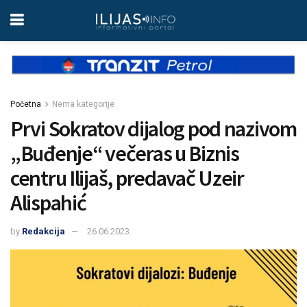
Početna
Nema kategorije
Prvi Sokratov dijalog pod nazivom
„Buđenje“ večeras u Biznis
centru Ilijaš, predavač Uzeir
Alispahić
by
Redakcija
26.06.2023.