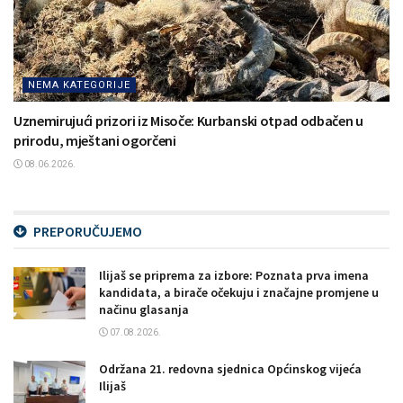
NEMA KATEGORIJE
Uznemirujući prizori iz Misoče: Kurbanski otpad odbačen u
prirodu, mještani ogorčeni
08.06.2026.
PREPORUČUJEMO
Ilijaš se priprema za izbore: Poznata prva imena
kandidata, a birače očekuju i značajne promjene u
načinu glasanja
07.08.2026.
Održana 21. redovna sjednica Općinskog vijeća
Ilijaš