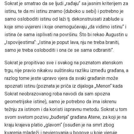
Sokrat je smatrao da se ljudi „rađaju“ sa jasnim kriterijem za
istinu, te da mi istinu znamo (duboko u sebi) i potrebno je
samo osloboditi istinu od laži tj. dekonstruisati zablude u
koje smo uvjereni i koje onemogućavaju „da vidimo istinu“ i
istina će sama isplivati na površinu. Što bi rekao Augustin u
„Ispovijestima“: „Istina je poput lava, nju ne treba braniti,
samo je treba osloboditi i ona će se sama odbraniti“.
Sokrat je propitivao sve i svakog na poznatom atenskom
trgu, nije pravio nikakvu suštinsku razliku između građana, a
razlog tome jeste upravo vjera da svaki građanin može
spoznati istinu (poznata je priča iz dijaloga „Menon“ kada
Sokrat neobrazovanog roba navodi da sam spozna
geometrijske istine), samo je potrebno da ima iskrenu
težnju za istinom i da koristi ispravnu metodu. Sokrat u tom
svom svetom pozivu „buđenja“ građana Atene, za koji je na
kraju krajeva platio „glavom“ (osuđen je na smrt zbog
kvarenja mladeži i nevjerovanja u bogove u koje vjeruje