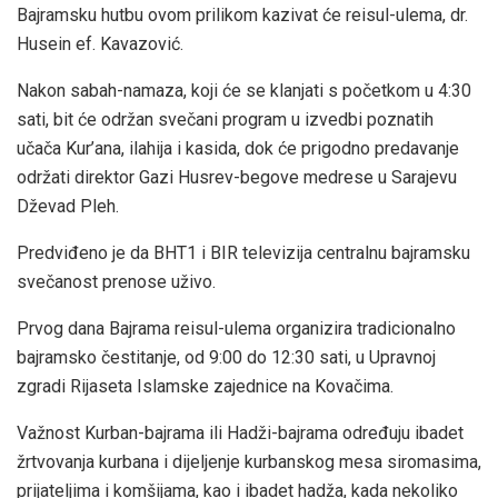
Bajramsku hutbu ovom prilikom kazivat će reisul-ulema, dr.
Husein ef. Kavazović.
Nakon sabah-namaza, koji će se klanjati s početkom u 4:30
sati, bit će održan svečani program u izvedbi poznatih
učača Kur’ana, ilahija i kasida, dok će prigodno predavanje
održati direktor Gazi Husrev-begove medrese u Sarajevu
Dževad Pleh.
Predviđeno je da BHT1 i BIR televizija centralnu bajramsku
svečanost prenose uživo.
Prvog dana Bajrama reisul-ulema organizira tradicionalno
bajramsko čestitanje, od 9:00 do 12:30 sati, u Upravnoj
zgradi Rijaseta Islamske zajednice na Kovačima.
Važnost Kurban-bajrama ili Hadži-bajrama određuju ibadet
žrtvovanja kurbana i dijeljenje kurbanskog mesa siromasima,
prijateljima i komšijama, kao i ibadet hadža, kada nekoliko