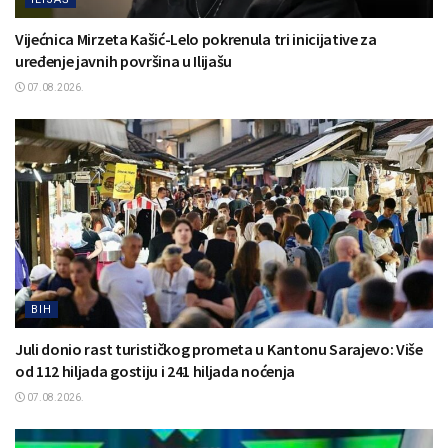
Vijećnica Mirzeta Kašić-Lelo pokrenula tri inicijative za
uređenje javnih površina u Ilijašu
07.08.2026.
BIH
Juli donio rast turističkog prometa u Kantonu Sarajevo: Više
od 112 hiljada gostiju i 241 hiljada noćenja
07.08.2026.