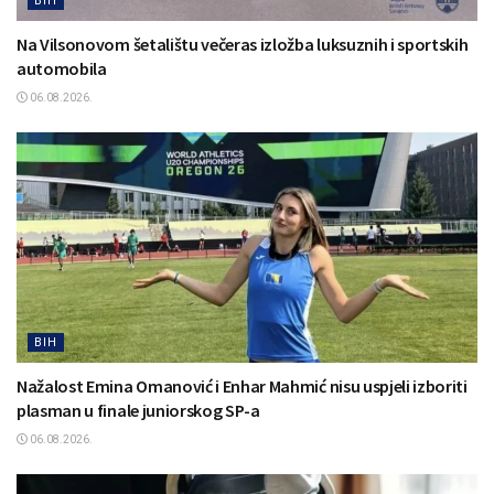
BIH
Na Vilsonovom šetalištu večeras izložba luksuznih i sportskih
automobila
06.08.2026.
BIH
Nažalost Emina Omanović i Enhar Mahmić nisu uspjeli izboriti
plasman u finale juniorskog SP-a
06.08.2026.