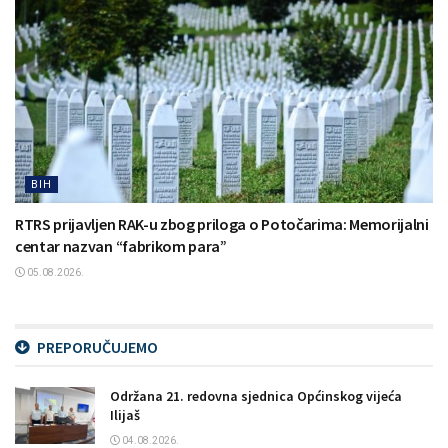
BIH
RTRS prijavljen RAK-u zbog priloga o Potočarima: Memorijalni
centar nazvan “fabrikom para”
05.08.2026.
PREPORUČUJEMO
Održana 21. redovna sjednica Općinskog vijeća
Ilijaš
04.08.2026.