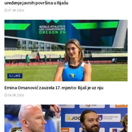
uređenje javnih površina u Ilijašu
07.08.2026.
ILIJAŠ
Emina Omanović zauzela 17. mjesto: Ilijaš je uz nju
06.08.2026.