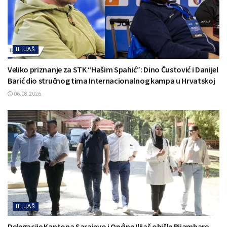
ILIJAŠ
Veliko priznanje za STK “Hašim Spahić”: Dino Čustović i Danijel
Barić dio stručnog tima Internacionalnog kampa u Hrvatskoj
06.08.2026.
ILIJAŠ
Delegacije Kantona Sarajevo i Općine Ilijaš obišle Bijambare