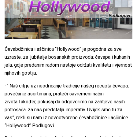
Ćevabdžinica i aščinica “Hollywood” je pogodna za sve
uzraste, za ljubitelje bosanskih proizvoda: ćevapa i kuhanih
jela, gdje predanim radom nastoje održati kvalitetu i vjernost
njihovih gostiju.
-” Naš cilj je uz neodricanje tradicije našeg recepta ćevapa,
povećanje asortimana, prateći savremeni način
života.Također, pokušaj da odgovorimo na zahtjeve naših
potrošača, za nas predstalja imperativ. Uvijek smo tu za
vas”, rekli su nam iz novootvorene ćevabdžinice i aščinice
“Hollywood” Podlugovi.