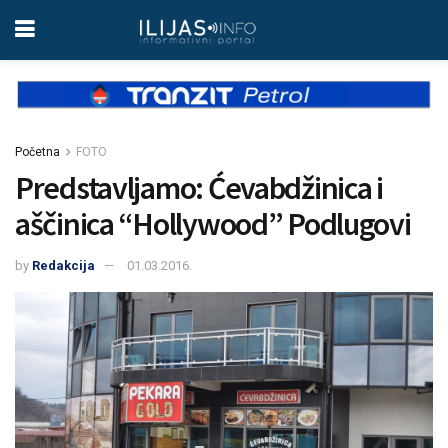
Početna
FOTO
Predstavljamo: Ćevabdžinica i
aščinica “Hollywood” Podlugovi
by
Redakcija
01.03.2016.