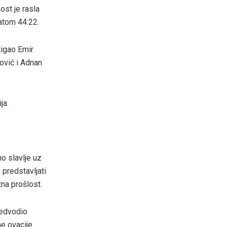
ost je rasla
tatom 44:22.
tigao Emir
ović i Adnan
ja.
o slavlje uz
 predstavljati
tna prošlost.
redvodio
ne ovacije