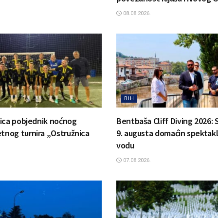
08.08.2026.
BIH
ica pobjednik noćnog
Bentbaša Cliff Diving 2026: S
nog turnira „Ostružnica
9. augusta domaćin spektak
vodu
07.08.2026.