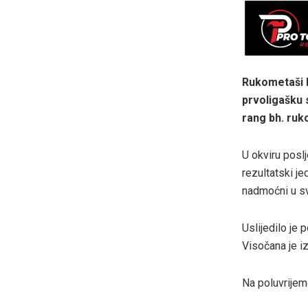
Rukometaši B
prvoligašku s
rang bh. ruk
U okviru posl
rezultatski j
nadmoćni u s
Uslijedilo je
Visočana je iz
Na poluvrijem