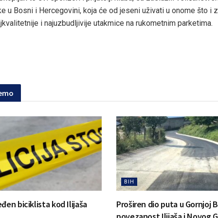
ke u Bosni i Hercegovini, koja će od jeseni uživati u onome što i z
ajkvalitetnije i najuzbudljivije utakmice na rukometnim parketima.
jemo
BIH
đen biciklista kod Ilijaša
Proširen dio puta u Gornjoj Bi
povezanost Ilijaša i Novog 