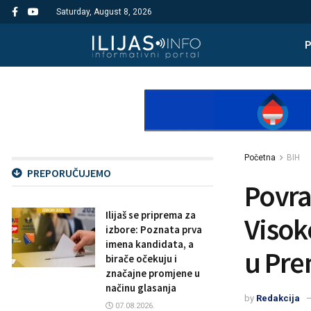
Saturday, August 8, 2026
Početna
BIH
PREPORUČUJEMO
Povra
Ilijaš se priprema za
Visoko
izbore: Poznata prva
imena kandidata, a
u Pre
birače očekuju i
značajne promjene u
načinu glasanja
by
Redakcija
07.08.2026.