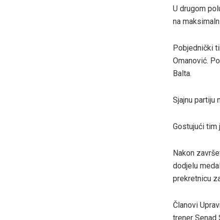
U drugom polu
na maksimalni
Pobjednički t
Omanović. Po 
Balta.
Sjajnu partiju
Gostujući tim
Nakon završet
dodjelu medal
prekretnicu z
Članovi Uprav
trener Senad S