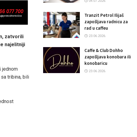
04.07.2026.
Tranzit Petrol Ilijaš
zapošljava radnicu za
rad u caffeu
, zatvorili
23.06.2026.
 najelitniji
Caffe & Club Dohho
zapošljava konobara ili
konobaricu
oš jednom
23.06.2026.
 tribina, bili
rednost