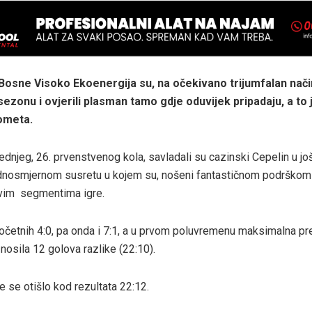
osne Visoko Ekoenergija su, na očekivano trijumfalan način
ezonu i ovjerili plasman tamo gdje oduvijek pripadaju, a to je
ometa.
jednjeg, 26. prvenstvenog kola, savladali su cazinski Cepelin u j
ednosmjernom susretu u kojem su, nošeni fantastičnom podrškom sa
vim segmentima igre.
 početnih 4:0, pa onda i 7:1, a u prvom poluvremenu maksimalna p
nosila 12 golova razlike (22:10).
e se otišlo kod rezultata 22:12.