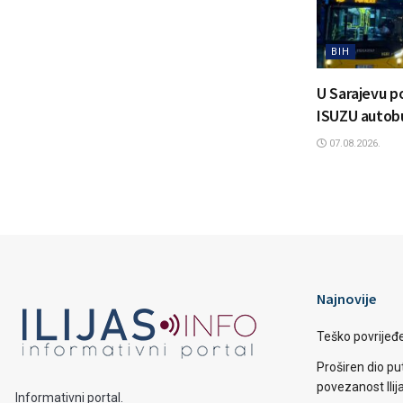
BIH
U Sarajevu p
ISUZU autob
07.08.2026.
Najnovije
Teško povrijeđen
Proširen dio put
povezanost Ilij
Informativni portal.