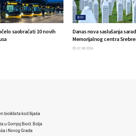
BIH
očelo saobraćati 10 novih
Danas nova saslušanja sarad
usa
Memorijalnog centra Srebre
07.08.2026.
 biciklista kod Ilijaša
a u Gornjoj Bioči: Bolja
aša i Novog Grada