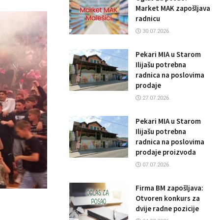
Market MAK zapošljava
radnicu
30.07.2026.
Pekari MIA u Starom
Ilijašu potrebna
radnica na poslovima
prodaje
27.07.2026.
Pekari MIA u Starom
Ilijašu potrebna
radnica na poslovima
prodaje proizvoda
07.07.2026.
Firma BM zapošljava:
Otvoren konkurs za
dvije radne pozicije