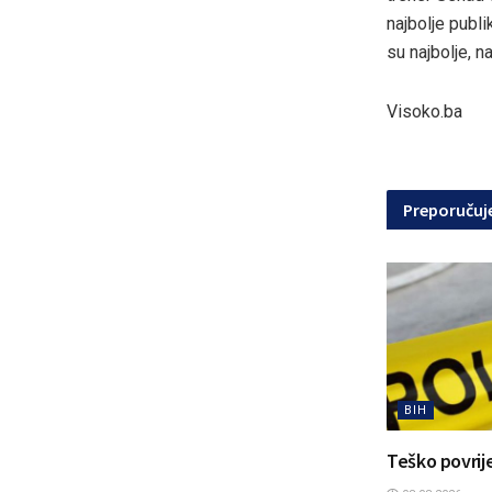
najbolje publi
su najbolje, n
Visoko.ba
Preporuču
BIH
Teško povrije