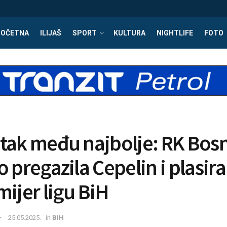
POČETNA
ILIJAŠ
SPORT
KULTURA
NIGHTLIFE
FOTO
tak među najbolje: RK Bos
 pregazila Cepelin i plasira
mijer ligu BiH
25.05.2025.
in
BIH