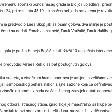
vremenu sportski ponos našeg grada je bio još ubjedljiviji, predn
h +24, pri rezultatu 43:19, a konačna pobjeda ostvarena je rezul
im je predvodio Enes Skopljak sa osam golova, dva manje je pos
četiri su dodali: Emrah Jamaković, Faruk Vražalić, Faruk Halilbeg
 na golu je pružio Husejn Bojčić zabilježivši 13 uspješnih intervenci
 je predvodio Mirnes Rekić sa pet postugnutih golova.
ka susreta, u visočkom hramu sportova je uslijedilo veličanstven
ja i šampionskog pehara, nakon sjajne sezone koja će definitivno
a visočki rukomet uz nadu da će niži rang zauvijek ostati nepovra
nog odbora, stručnog štaba, igrači koje je maestralno sa klupe p
kopljak te svi sponzori i prijatelji kluba, su zaslužili veličanstve