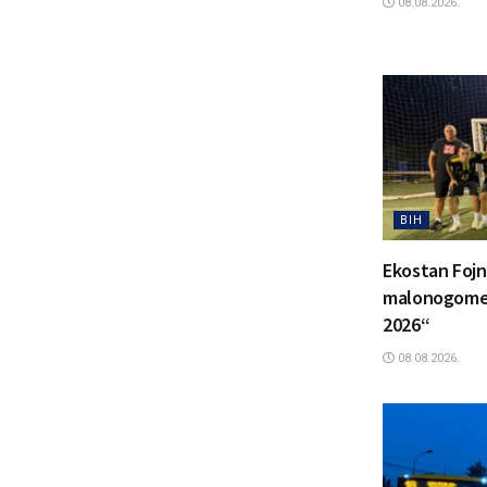
08.08.2026.
BIH
Ekostan Fojn
malonogomet
2026“
08.08.2026.