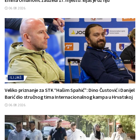
06.08.2026.
ILIJAŠ
Veliko priznanje za STK “Hašim Spahić”: Dino Čustović i Danijel
Barić dio stručnog tima Internacionalnog kampa u Hrvatskoj
06.08.2026.