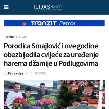
Početna
ILIJAŠ
Porodica Smajlović i ove godine
obezbijedila cvijeće za uređenje
harema džamije u Podlugovima
by
Redakcija
14.05.2026.