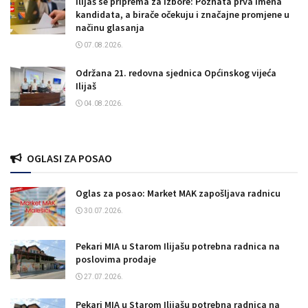
Ilijaš se priprema za izbore: Poznata prva imena
kandidata, a birače očekuju i značajne promjene u
načinu glasanja
07.08.2026.
Održana 21. redovna sjednica Općinskog vijeća
Ilijaš
04.08.2026.
OGLASI ZA POSAO
Oglas za posao: Market MAK zapošljava radnicu
30.07.2026.
Pekari MIA u Starom Ilijašu potrebna radnica na
poslovima prodaje
27.07.2026.
Pekari MIA u Starom Ilijašu potrebna radnica na