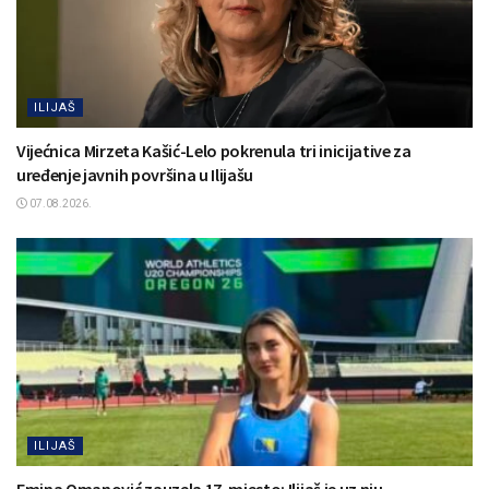
ILIJAŠ
Vijećnica Mirzeta Kašić-Lelo pokrenula tri inicijative za
uređenje javnih površina u Ilijašu
07.08.2026.
ILIJAŠ
Emina Omanović zauzela 17. mjesto: Ilijaš je uz nju