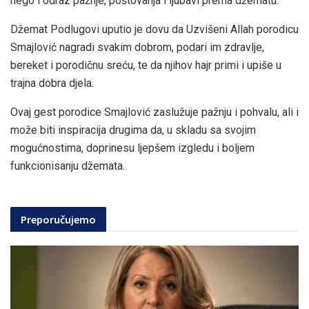
nego i odraz pažnje, poštovanja i ljubavi prema džematu.
Džemat Podlugovi uputio je dovu da Uzvišeni Allah porodicu
Smajlović nagradi svakim dobrom, podari im zdravlje,
bereket i porodičnu sreću, te da njihov hajr primi i upiše u
trajna dobra djela.
Ovaj gest porodice Smajlović zaslužuje pažnju i pohvalu, ali i
može biti inspiracija drugima da, u skladu sa svojim
mogućnostima, doprinesu ljepšem izgledu i boljem
funkcionisanju džemata.
Preporučujemo