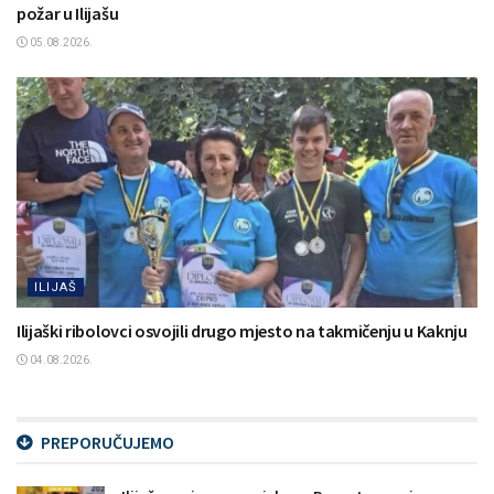
požar u Ilijašu
05.08.2026.
ILIJAŠ
Ilijaški ribolovci osvojili drugo mjesto na takmičenju u Kaknju
04.08.2026.
PREPORUČUJEMO