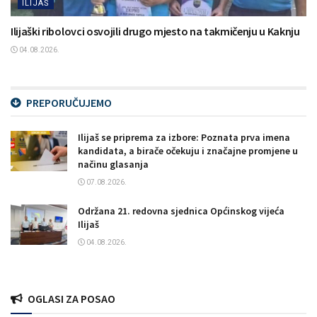
ILIJAŠ
Ilijaški ribolovci osvojili drugo mjesto na takmičenju u Kaknju
04.08.2026.
PREPORUČUJEMO
Ilijaš se priprema za izbore: Poznata prva imena
kandidata, a birače očekuju i značajne promjene u
načinu glasanja
07.08.2026.
Održana 21. redovna sjednica Općinskog vijeća
Ilijaš
04.08.2026.
OGLASI ZA POSAO