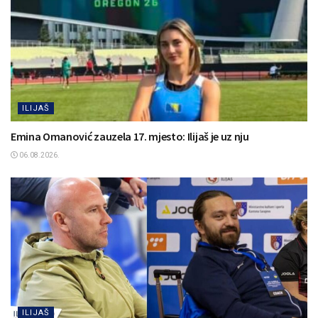
ILIJAŠ
Emina Omanović zauzela 17. mjesto: Ilijaš je uz nju
06.08.2026.
ILIJAŠ