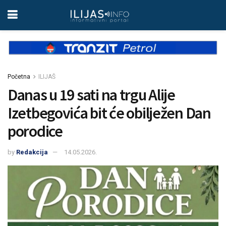
Početna
ILIJAŠ
Danas u 19 sati na trgu Alije
Izetbegovića bit će obilježen Dan
porodice
by
Redakcija
14.05.2026.