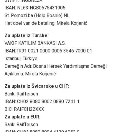
SWIFT: INGBNL2A
IBAN: NL63INGB0675431905
St. Pomozi.ba (Help Bosnie) NL
Het doel van de betaling: Mirela Korjenić
Za uplate iz Turske:
VAKIF KATILIM BANKASI A.S.
IBAN:TR91 0021 0000 0006 3546 7000 01
İstanbul, Türkiye
Derneğin Adı: Bosna Hersek Yardımlaşma Derneği
Açıklama: Mirela Korjenić
Za uplate iz Švicarske u CHF:
Bank: Raiffeisen
IBAN: CH02 8080 8002 0880 7241 1
BIC: RAIFCH22XXX
Za uplate u EUR:
Bank: Raiffeisen