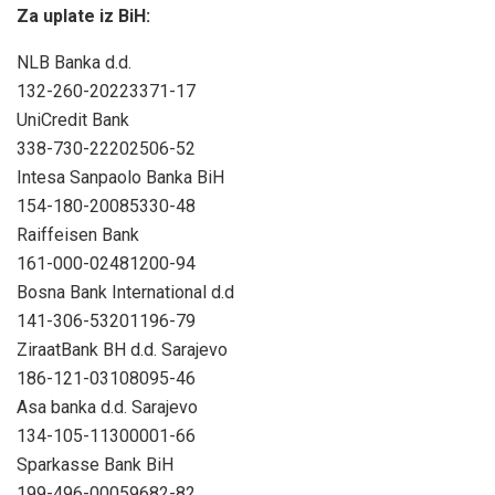
Za uplate iz BiH:
NLB Banka d.d.
132-260-20223371-17
UniCredit Bank
338-730-22202506-52
Intesa Sanpaolo Banka BiH
154-180-20085330-48
Raiffeisen Bank
161-000-02481200-94
Bosna Bank International d.d
141-306-53201196-79
ZiraatBank BH d.d. Sarajevo
186-121-03108095-46
Asa banka d.d. Sarajevo
134-105-11300001-66
Sparkasse Bank BiH
199-496-00059682-82