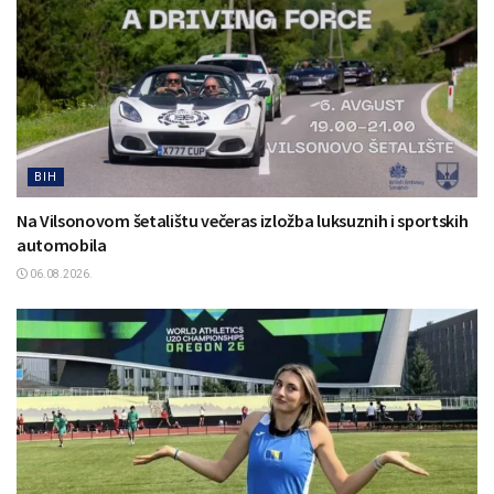
BIH
Na Vilsonovom šetalištu večeras izložba luksuznih i sportskih
automobila
06.08.2026.