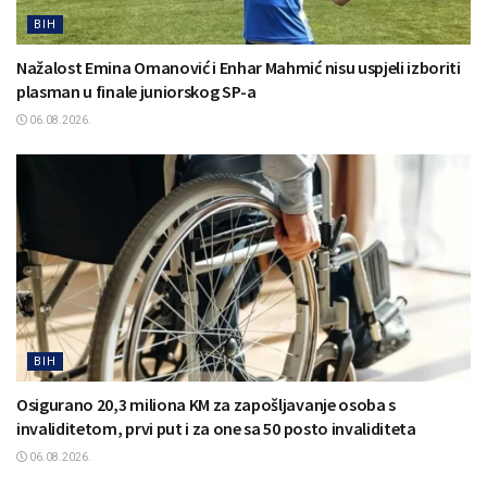
BIH
Nažalost Emina Omanović i Enhar Mahmić nisu uspjeli izboriti
plasman u finale juniorskog SP-a
06.08.2026.
BIH
Osigurano 20,3 miliona KM za zapošljavanje osoba s
invaliditetom, prvi put i za one sa 50 posto invaliditeta
06.08.2026.