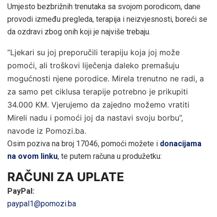
Umjesto bezbrižnih trenutaka sa svojom porodicom, dane
provodi između pregleda, terapija i neizvjesnosti, boreći se
da ozdravi zbog onih koji je najviše trebaju.
“Ljekari su joj preporučili terapiju koja joj može
pomoći, ali troškovi liječenja daleko premašuju
mogućnosti njene porodice. Mirela trenutno ne radi, a
za samo pet ciklusa terapije potrebno je prikupiti
34.000 KM. Vjerujemo da zajedno možemo vratiti
Mireli nadu i pomoći joj da nastavi svoju borbu”,
navode iz Pomozi.ba.
Osim poziva na broj 17046, pomoći možete i
donacijama
na ovom linku
, te putem računa u produžetku:
RAČUNI ZA UPLATE
PayPal:
paypal1@pomozi.ba