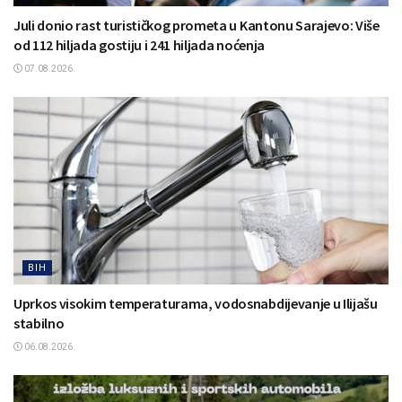
Juli donio rast turističkog prometa u Kantonu Sarajevo: Više
od 112 hiljada gostiju i 241 hiljada noćenja
07.08.2026.
BIH
Uprkos visokim temperaturama, vodosnabdijevanje u Ilijašu
stabilno
06.08.2026.