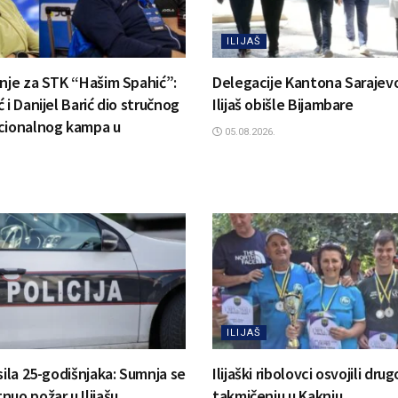
ILIJAŠ
anje za STK “Hašim Spahić”:
Delegacije Kantona Sarajevo
 i Danijel Barić dio stručnog
Ilijaš obišle Bijambare
cionalnog kampa u
05.08.2026.
ILIJAŠ
sila 25-godišnjaka: Sumnja se
Ilijaški ribolovci osvojili dr
uo požar u Ilijašu
takmičenju u Kaknju