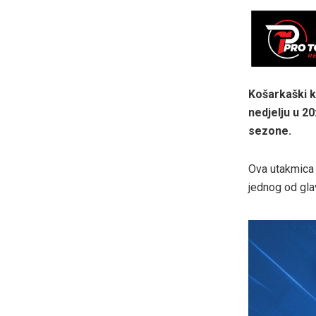
Košarkaški kl
nedjelju u 2
sezone.
Ova utakmica 
jednog od glav