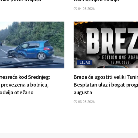
04.08.2026.
ILIJAŠ
nesreća kod Srednjeg:
Breza će ugostiti veliki Tun
prevezena u bolnicu,
Besplatan ulaz i bogat prog
 odvija otežano
augusta
03.08.2026.