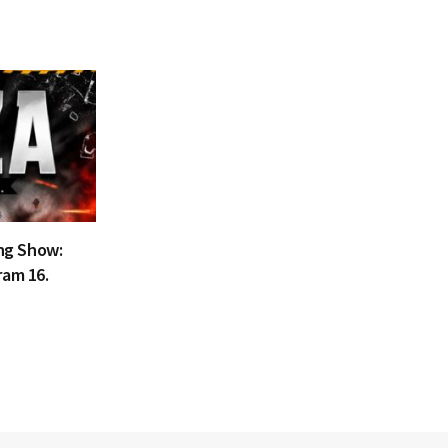
ing Show:
ram 16.