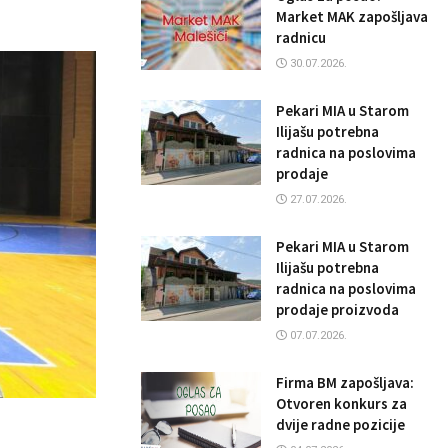
Market MAK zapošljava
radnicu
30.07.2026.
Pekari MIA u Starom
Ilijašu potrebna
radnica na poslovima
prodaje
27.07.2026.
Pekari MIA u Starom
Ilijašu potrebna
radnica na poslovima
prodaje proizvoda
07.07.2026.
Firma BM zapošljava:
Otvoren konkurs za
dvije radne pozicije