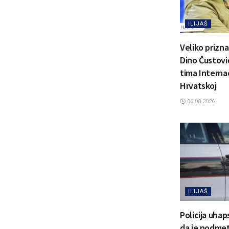
ILIJAŠ
Veliko prizn
Dino Čustović
tima Interna
Hrvatskoj
06.08.2026.
ILIJAŠ
Policija uhap
da je podmetn