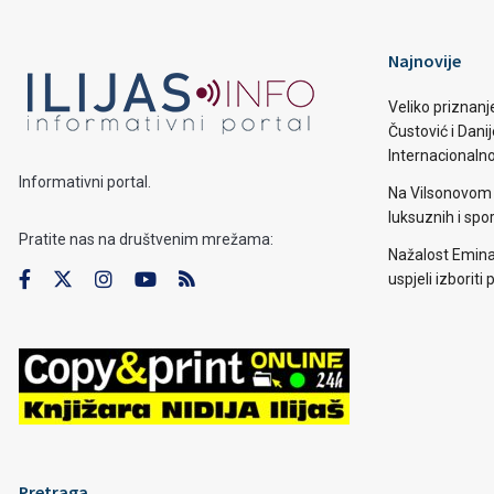
Najnovije
Veliko priznanj
Čustović i Dani
Internacionaln
Informativni portal.
Na Vilsonovom 
luksuznih i spo
Pratite nas na društvenim mrežama:
Nažalost Emina
uspjeli izborit
Pretraga