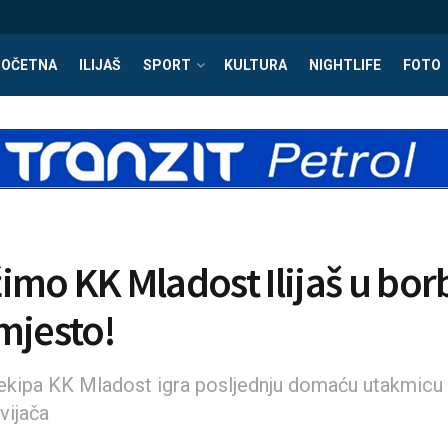
POČETNA
ILIJAŠ
SPORT
KULTURA
NIGHTLIFE
FOTO
imo KK Mladost Ilijaš u borb
mjesto!
ekipa KK Mladost igra posljednju domaću utakmicu 
vijača