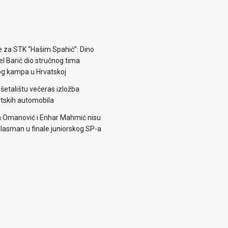
e za STK “Hašim Spahić”: Dino
jel Barić dio stručnog tima
og kampa u Hrvatskoj
šetalištu večeras izložba
rtskih automobila
 Omanović i Enhar Mahmić nisu
i plasman u finale juniorskog SP-a