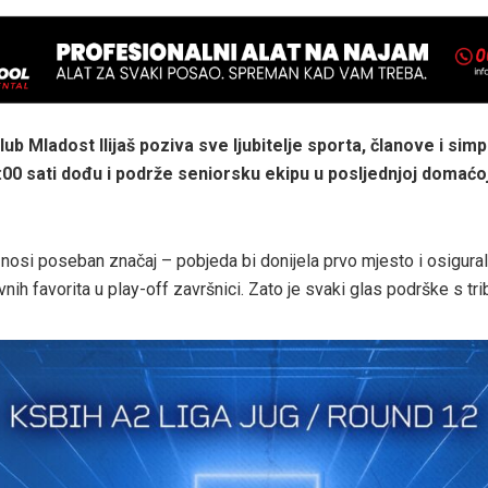
ub Mladost Ilijaš poziva sve ljubitelje sporta, članove i sim
0:00 sati dođu i podrže seniorsku ekipu u posljednjoj domaćo
nosi poseban značaj – pobjeda bi donijela prvo mjesto i osigural
nih favorita u play-off završnici. Zato je svaki glas podrške s tri