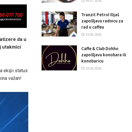
04.07.2026.
Tranzit Petrol Ilijaš
zapošljava radnicu za
rad u caffeu
23.06.2026.
patizere da u
j utakmici
Caffe & Club Dohho
zapošljava konobara ili
konobaricu
23.06.2026.
a ekipi status
bina važan!