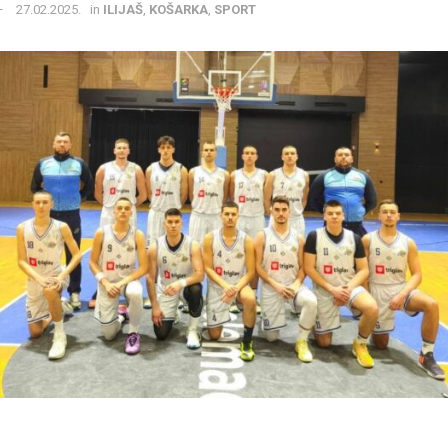
27.02.2025.
in
ILIJAŠ
,
KOŠARKA
,
SPORT