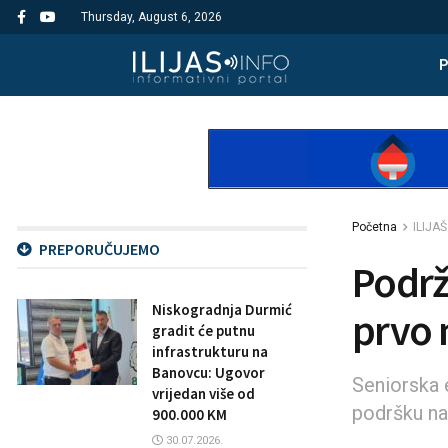
Thursday, August 6, 2026
Početna
ILIJAŠ
PREPORUČUJEMO
Podrž
Niskogradnja Durmić
prvo 
gradit će putnu
infrastrukturu na
Banovcu: Ugovor
Seniorska 
vrijedan više od
podršku na
900.000 KM
30.07.2026.