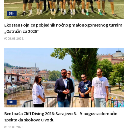
BIH
Ekostan Fojnica pobjednik noćnog malonogometnog turnira
„Ostružnica 2026“
08.08.2026.
BIH
Bentbaša Cliff Diving 2026: Sarajevo 8. i 9. augusta domaćin
spektakla skokova u vodu
07.08.2026.