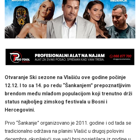
Otvaranje Ski sezone na Vlašiću ove godine počinje
12.12. I to sa 14. po redu “Šankanjem” prepoznatljivim
brendom među mlađom populacijom koji trenutno drži
status najboljeg zimskog festivala u Bosni i
Hercegovini.
Prvo “Šankanje” organizovano je 2011. godine i od tada se
tradicionalno održava na planini Vlašić u drugoj polovini
decembra, okupljajući sve veći broj posjetilaca iz godine u