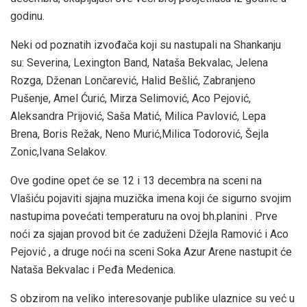
godinu.
Neki od poznatih izvođača koji su nastupali na Shankanju
su: Severina, Lexington Band, Nataša Bekvalac, Jelena
Rozga, Dženan Lončarević, Halid Bešlić, Zabranjeno
Pušenje, Amel Ćurić, Mirza Selimović, Aco Pejović,
Aleksandra Prijović, Saša Matić, Milica Pavlović, Lepa
Brena, Boris Režak, Neno Murić,Milica Todorović, Šejla
Zonic,Ivana Selakov.
Ove godine opet će se 12 i 13 decembra na sceni na
Vlašiću pojaviti sjajna muzička imena koji će sigurno svojim
nastupima povećati temperaturu na ovoj bh.planini . Prve
noći za sjajan provod bit će zaduženi Džejla Ramović i Aco
Pejović , a druge noći na sceni Soka Azur Arene nastupit će
Nataša Bekvalac i Peđa Medenica.
S obzirom na veliko interesovanje publike ulaznice su već u