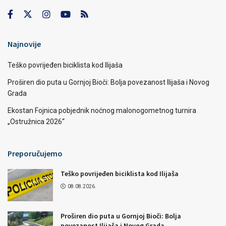
Najnovije
Teško povrijeđen biciklista kod Ilijaša
Proširen dio puta u Gornjoj Bioči: Bolja povezanost Ilijaša i Novog
Grada
Ekostan Fojnica pobjednik noćnog malonogometnog turnira
„Ostružnica 2026“
Preporučujemo
Teško povrijeđen biciklista kod Ilijaša
08.08.2026.
Proširen dio puta u Gornjoj Bioči: Bolja
povezanost Ilijaša i Novog Grada